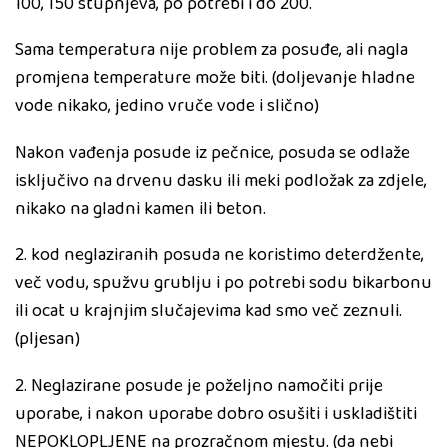
100, 150 stupnjeva, po potrebi i do 200.
Sama temperatura nije problem za posuđe, ali nagla
promjena temperature može biti. (doljevanje hladne
vode nikako, jedino vruče vode i slično)
Nakon vađenja posude iz pečnice, posuda se odlaže
isključivo na drvenu dasku ili meki podložak za zdjele,
nikako na gladni kamen ili beton.
2. kod neglaziranih posuda ne koristimo deterdžente,
več vodu, spužvu grublju i po potrebi sodu bikarbonu
ili ocat u krajnjim slučajevima kad smo več zeznuli.
(pljesan)
2. Neglazirane posude je poželjno namočiti prije
uporabe, i nakon uporabe dobro osušiti i uskladištiti
NEPOKLOPLJENE na prozračnom mjestu. (da nebi