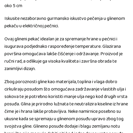
oko 5 cm
Iskusite nezaboravno gurmansko iskustvo pečenja u glinenom
pekaču u električnoj pečnici.
Ovaj glineni pekać idealan je za spremanje hrane u pećnici i
isugurava podjednako raspoređenje temperature. Glazirana
površina omogućava lakše čišćenje i održavanje. Proizvod je
ručni rad, a odlikuje ga visoka kvaliteta i završna obrada te
zanimljivi dizajn.
Zbog poroznosti gline kao materijala, toplina i vlaga dobro
cirkuliraju posudom što omogućava zadržavanje vlastitih ulja i
sokova te je potrebno koristiti manje ulja nego kod drugih vrsta
posuđa. Glina je prirodno lužnata te neutralizira kiseline iz hrane
čime je i hrana lakše probavljiva. Neke namirnice posebno su
ukusne kada se spremaju u glinenom posuđu upravo zbog tog
svojstva gline. Glineno posuđe dodaje i blagu zemljanu notu