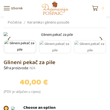
0
Izbornik
Početna
Keramika i glineno posuđe
/
Glineni pekač za pile
Šifra proizvoda:
N/A
40,00
€
(PDV je uključen u cijenu)
Choose an option