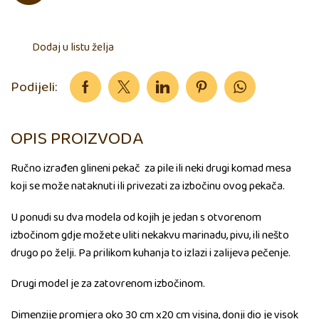
Dodaj u listu želja
Podijeli:
OPIS PROIZVODA
Ručno izrađen glineni pekač za pile ili neki drugi komad mesa
koji se može nataknuti ili privezati za izbočinu ovog pekača.
U ponudi su dva modela od kojih je jedan s otvorenom
izbočinom gdje možete uliti nekakvu marinadu, pivu, ili nešto
drugo po želji. Pa prilikom kuhanja to izlazi i zalijeva pečenje.
Drugi model je za zatovrenom izbočinom.
Dimenzije promjera oko 30 cm x20 cm visina, donji dio je visok