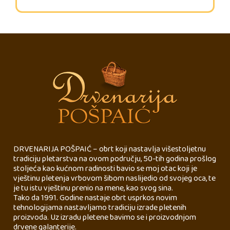
DRVENARIJA POŠPAIĆ – obrt koji nastavlja višestoljetnu
tradiciju pletarstva na ovom području, 50-tih godina prošlog
stoljeća kao kućnom radinosti bavio se moj otac koji je
vještinu pletenja vrbovom šibom naslijedio od svojeg oca, te
je tu istu vještinu prenio na mene, kao svog sina.
Tako da 1991. Godine nastaje obrt usprkos novim
tehnologijama nastavljamo tradiciju izrade pletenih
proizvoda. Uz izradu pletene bavimo se i proizvodnjom
drvene galanterije.