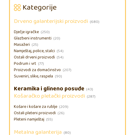
Kategorije
Drveno galanterijski proizvodi
(680)
Dječje igračke
(250)
Glazbeni instrumenti
(20)
Masažeri
(25)
Namještaj, police, stalci
(54)
Ostali drveni proizvodi
(54)
Podrum i vrt
(77)
Proizvodi za domaćinstvo
(207)
Suveniri, slike, raspela
(90)
Keramika i glineno posuđe
(43)
Košaračko pletački proizvodi
(287)
Košare i košare za rublje
(209)
Ostali pleteni proizvodi
(26)
Pleteni namještaj
(55)
Metalna galanterija
(80)