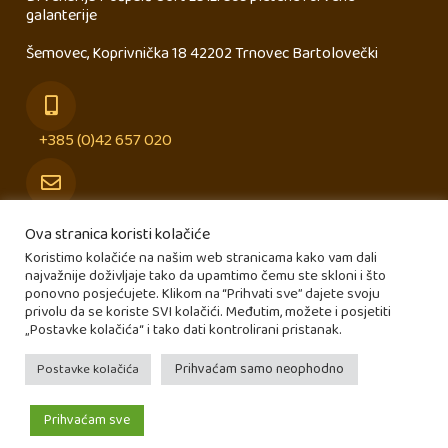
galanterije
Šemovec, Koprivnička 18 42202 Trnovec Bartolovečki
+385 (0)42 657 020
info@drvenarija-pospaic.hr
Ova stranica koristi kolačiće
Koristimo kolačiće na našim web stranicama kako vam dali
najvažnije doživljaje tako da upamtimo čemu ste skloni i što
Naša lokacija
ponovno posjećujete. Klikom na “Prihvati sve” dajete svoju
privolu da se koriste SVI kolačići. Međutim, možete i posjetiti
„Postavke kolačića“ i tako dati kontrolirani pristanak.
Prihvaćam samo neophodno
Postavke kolačića
Copyright 2022. – Drvenarija Pošpaić – Izrada:
X-media
Prihvaćam sve
Opći uvjeti poslovnja
|
Izjava o privatnosti i sigurnosti podataka
Početna
Trgovina
Kontakt
Više