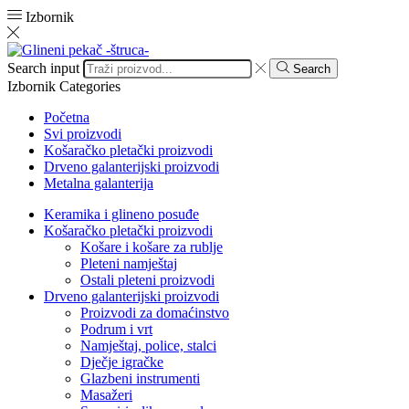
Izbornik
Search input
Search
Izbornik
Categories
Početna
Svi proizvodi
Košaračko pletački proizvodi
Drveno galanterijski proizvodi
Metalna galanterija
Keramika i glineno posuđe
Košaračko pletački proizvodi
Košare i košare za rublje
Pleteni namještaj
Ostali pleteni proizvodi
Drveno galanterijski proizvodi
Proizvodi za domaćinstvo
Podrum i vrt
Namještaj, police, stalci
Dječje igračke
Glazbeni instrumenti
Masažeri