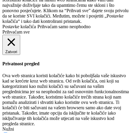
najvažnije doživljaje tako da upamtimo čemu ste skloni i što
ponovno posjećujete. Klikom na “Prihvati sve” dajete svoju privolu
da se koriste SVI kolačići. Međutim, možete i posjetiti „Postavke
kolačića“ i tako dati kontrolirani pristanak.
Postavke kolačića
Prihvaćam samo neophodno
Prihvaćam sve
Zatvori
Privatnost pregled
Ova web stranica koristi kolačiće kako bi poboljšala vaše iskustvo
kad se krećete kroz web stranicu. Od svih kolačića, oni koji su
kategorizirani kao nužni kolačići su sačuvani na vašim
preglednicima jer su neophodni za rad osnovnim funkcionalnostima
web stranice. Također, koristimo kolačiće trećih strana koji nam
pomažu analizirati i shvatiti kako koristite ovu web stranicu. Ti
kolačići će biti sačuvani na vašem browseru samo ako date svoj
pristanak. Također, imate opciju da isključite te kolačiće iako
isključivanje tih kolačića može utjecati na vaše iskustvo kod
pregleda stranice.
Nužni