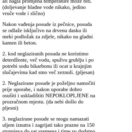
ali nagla promjena temperature može biti.
(doljevanje hladne vode nikako, jedino
vruče vode i slično)
Nakon vađenja posude iz pečnice, posuda
se odlaže isključivo na drvenu dasku ili
meki podložak za zdjele, nikako na gladni
kamen ili beton.
2. kod neglaziranih posuda ne koristimo
deterdžente, več vodu, spužvu grublju i po
potrebi sodu bikarbonu ili ocat u krajnjim
slučajevima kad smo več zeznuli. (pljesan)
2. Neglazirane posude je poželjno namočiti
prije uporabe, i nakon uporabe dobro
osušiti i uskladištiti NEPOKLOPLJENE na
prozračnom mjestu. (da nebi došlo do
pljesni)
3. neglazirane posude se mogu namazati
uljem iznutra i zagrijati tako prazne na 150
stupnjeva do sat vremena i time su dodatno