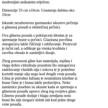
modernijim unikatnim reljefom.
Dimenzije 33 cm x16cm. Unutarnja dubina oko
10cm
Iskusite nezaboravno gurmansko iskustvo pečenja
u glinenoj posudi u električnoj pečnici.
Ova glinena posuda s poklopcem idealan je za
spremanje hrane u pećnici. Glazirana površina
omogućava lakše čišćenje i održavanje. Proizvod
je ručni rad, a odlikuje ga visoka kvaliteta i
završna obrada te zanimljivi dizajn.
Zbog poroznosti gline kao materijala, toplina i
vlaga dobro cirkuliraju posudom što omogućava
zadržavanje vlastitih ulja i sokova te je potrebno
koristiti manje ulja nego kod drugih vrsta posuđa.
Glina je prirodno lužnata te neutralizira kiseline iz
hrane čime je i hrana lakše probavljiva. Neke
namirnice posebno su ukusne kada se spremaju u
glinenom posuđu upravo zbog tog svojstva gline.
Glineno posuđe dodaje i blagu zemljanu notu
hrani što nije moguće dobiti niti kod jedne druge
vrste posuđa.