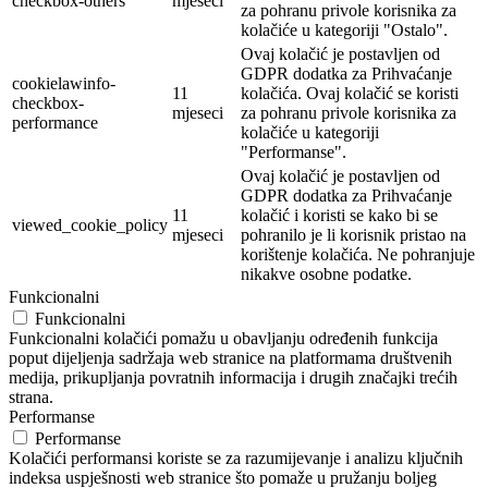
checkbox-others
mjeseci
za pohranu privole korisnika za
kolačiće u kategoriji "Ostalo".
Ovaj kolačić je postavljen od
GDPR dodatka za Prihvaćanje
cookielawinfo-
11
kolačića. Ovaj kolačić se koristi
checkbox-
mjeseci
za pohranu privole korisnika za
performance
kolačiće u kategoriji
"Performanse".
Ovaj kolačić je postavljen od
GDPR dodatka za Prihvaćanje
11
kolačić i koristi se kako bi se
viewed_cookie_policy
mjeseci
pohranilo je li korisnik pristao na
korištenje kolačića. Ne pohranjuje
nikakve osobne podatke.
Funkcionalni
Funkcionalni
Funkcionalni kolačići pomažu u obavljanju određenih funkcija
poput dijeljenja sadržaja web stranice na platformama društvenih
medija, prikupljanja povratnih informacija i drugih značajki trećih
strana.
Performanse
Performanse
Kolačići performansi koriste se za razumijevanje i analizu ključnih
indeksa uspješnosti web stranice što pomaže u pružanju boljeg