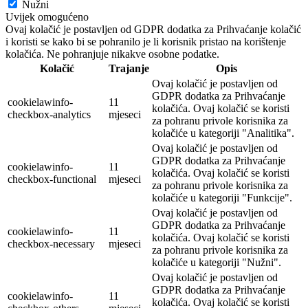
Nužni
Uvijek omogućeno
Ovaj kolačić je postavljen od GDPR dodatka za Prihvaćanje kolačić
i koristi se kako bi se pohranilo je li korisnik pristao na korištenje
kolačića. Ne pohranjuje nikakve osobne podatke.
Kolačić
Trajanje
Opis
Ovaj kolačić je postavljen od
GDPR dodatka za Prihvaćanje
cookielawinfo-
11
kolačića. Ovaj kolačić se koristi
checkbox-analytics
mjeseci
za pohranu privole korisnika za
kolačiće u kategoriji "Analitika".
Ovaj kolačić je postavljen od
GDPR dodatka za Prihvaćanje
cookielawinfo-
11
kolačića. Ovaj kolačić se koristi
checkbox-functional
mjeseci
za pohranu privole korisnika za
kolačiće u kategoriji "Funkcije".
Ovaj kolačić je postavljen od
GDPR dodatka za Prihvaćanje
cookielawinfo-
11
kolačića. Ovaj kolačić se koristi
checkbox-necessary
mjeseci
za pohranu privole korisnika za
kolačiće u kategoriji "Nužni".
Ovaj kolačić je postavljen od
GDPR dodatka za Prihvaćanje
cookielawinfo-
11
kolačića. Ovaj kolačić se koristi