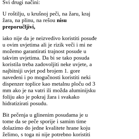
Svi drugi načini:
U roštilju, u krušnoj peči, na žaru, kraj
žara, na plinu, na rešou
nisu
preporučljivi,
iako nije da je neizvedivo koristiti posuđe
u ovim uvjetima ali je rizik veči i mi ne
možemo garantirati trajnost posude u
takvim uvjetima. Da bi se tako posuda
koristila treba zadovoljiti neke uvjete, a
najbitniji uvjet pod brojem 1. gore
navedeni i po mogučnosti koristiti neki
dispenzer toplice kao metalnu ploču od 3
mm ako je na vatri ili možda aluminijsku
foliju ako je pokraj žara i svakako
hidratizirati posudu.
Bit pečenja u glinenim posudama je u
tome da se peče sporije i samim time
dolazimo do jedne kvalitete hrane koju
želimo, s toga ni nije potrebno koristiti