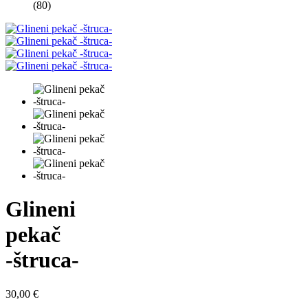
(80)
Glineni
pekač
-štruca-
30,00
€