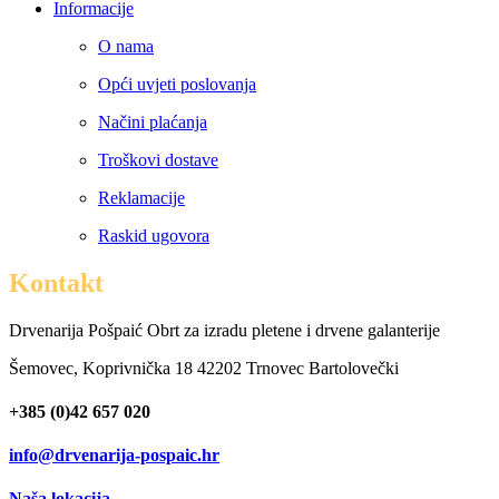
Informacije
O nama
Opći uvjeti poslovanja
Načini plaćanja
Troškovi dostave
Reklamacije
Raskid ugovora
Kontakt
Drvenarija Pošpaić Obrt za izradu pletene i drvene galanterije
Šemovec, Koprivnička 18 42202 Trnovec Bartolovečki
+385 (0)42 657 020
info@drvenarija-pospaic.hr
Naša lokacija