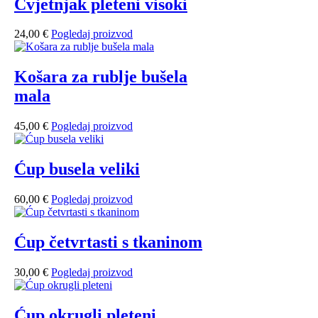
Cvjetnjak pleteni visoki
24,00
€
Pogledaj proizvod
Košara za rublje bušela
mala
45,00
€
Pogledaj proizvod
Ćup busela veliki
60,00
€
Pogledaj proizvod
Ćup četvrtasti s tkaninom
30,00
€
Pogledaj proizvod
Ćup okrugli pleteni