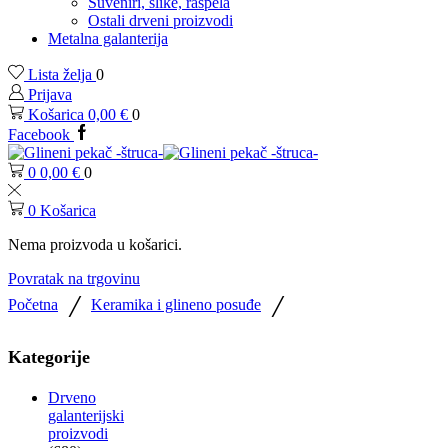
Suveniri, slike, raspela
Ostali drveni proizvodi
Metalna galanterija
Lista želja
0
Prijava
Košarica
0,00
€
0
Facebook
0
0,00
€
0
0
Košarica
Nema proizvoda u košarici.
Povratak na trgovinu
/
/
Početna
Keramika i glineno posuđe
Kategorije
Drveno
galanterijski
proizvodi