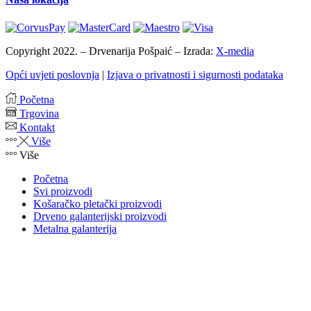
Copyright 2022. – Drvenarija Pošpaić – Izrada:
X-media
Opći uvjeti poslovnja
|
Izjava o privatnosti i sigurnosti podataka
Početna
Trgovina
Kontakt
Više
Više
Početna
Svi proizvodi
Košaračko pletački proizvodi
Drveno galanterijski proizvodi
Metalna galanterija