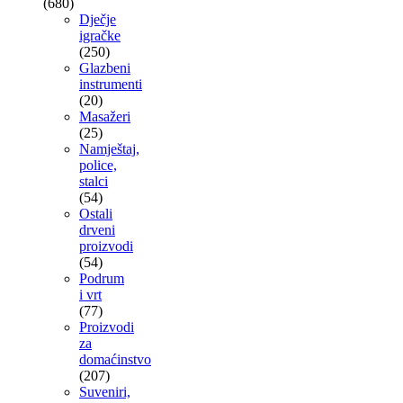
(680)
Dječje
igračke
(250)
Glazbeni
instrumenti
(20)
Masažeri
(25)
Namještaj,
police,
stalci
(54)
Ostali
drveni
proizvodi
(54)
Podrum
i vrt
(77)
Proizvodi
za
domaćinstvo
(207)
Suveniri,