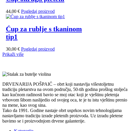
44,00
€
Pogledaj proizvod
Ćup za rublje s tkaninom
tip1
30,00
€
Pogledaj proizvod
Prikaži više
DRVENARIJA POŠPAIĆ – obrt koji nastavlja višestoljetnu
tradiciju pletarstva na ovom području, 50-tih godina prošlog stoljeća
kao kućnom radinosti bavio se moj otac koji je vještinu pletenja
vrbovom šibom naslijedio od svojeg oca, te je tu istu vještinu prenio
na mene, kao svog sina.
Tako da 1991. Godine nastaje obrt usprkos novim tehnologijama
nastavljamo tradiciju izrade pletenih proizvoda. Uz izradu pletene
bavimo se i proizvodnjom drvene galanterije.
Kategorije