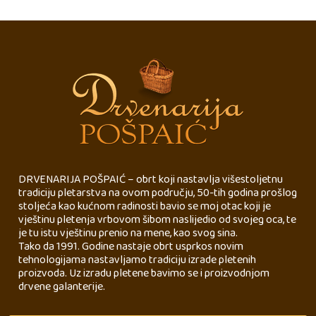
DRVENARIJA POŠPAIĆ – obrt koji nastavlja višestoljetnu
tradiciju pletarstva na ovom području, 50-tih godina prošlog
stoljeća kao kućnom radinosti bavio se moj otac koji je
vještinu pletenja vrbovom šibom naslijedio od svojeg oca, te
je tu istu vještinu prenio na mene, kao svog sina.
Tako da 1991. Godine nastaje obrt usprkos novim
tehnologijama nastavljamo tradiciju izrade pletenih
proizvoda. Uz izradu pletene bavimo se i proizvodnjom
drvene galanterije.