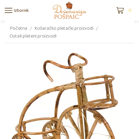
0
Izbornik
Početna
Košaračko pletački proizvodi
/
/
Ostali pleteni proizvodi