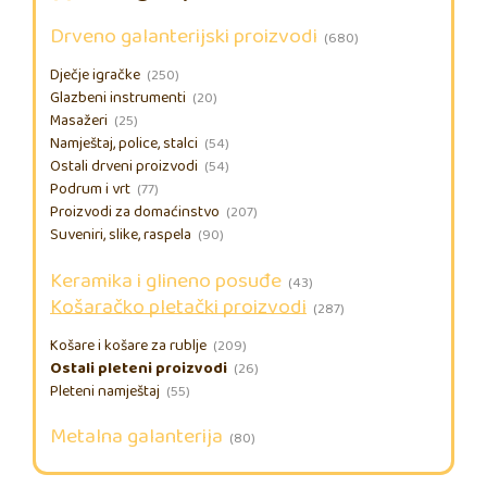
Drveno galanterijski proizvodi
(680)
Dječje igračke
(250)
Glazbeni instrumenti
(20)
Masažeri
(25)
Namještaj, police, stalci
(54)
Ostali drveni proizvodi
(54)
Podrum i vrt
(77)
Proizvodi za domaćinstvo
(207)
Suveniri, slike, raspela
(90)
Keramika i glineno posuđe
(43)
Košaračko pletački proizvodi
(287)
Košare i košare za rublje
(209)
Ostali pleteni proizvodi
(26)
Pleteni namještaj
(55)
Metalna galanterija
(80)