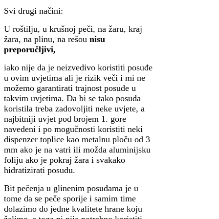
Svi drugi načini:
U roštilju, u krušnoj peči, na žaru, kraj
žara, na plinu, na rešou
nisu
preporučljivi,
iako nije da je neizvedivo koristiti posuđe
u ovim uvjetima ali je rizik veči i mi ne
možemo garantirati trajnost posude u
takvim uvjetima. Da bi se tako posuda
koristila treba zadovoljiti neke uvjete, a
najbitniji uvjet pod brojem 1. gore
navedeni i po mogučnosti koristiti neki
dispenzer toplice kao metalnu ploču od 3
mm ako je na vatri ili možda aluminijsku
foliju ako je pokraj žara i svakako
hidratizirati posudu.
Bit pečenja u glinenim posudama je u
tome da se peče sporije i samim time
dolazimo do jedne kvalitete hrane koju