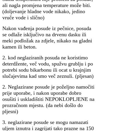
ali nagla promjena temperature može biti.
(doljevanje hladne vode nikako, jedino
vruče vode i slično)
Nakon vađenja posude iz pečnice, posuda
se odlaže isključivo na drvenu dasku ili
meki podložak za zdjele, nikako na gladni
kamen ili beton.
2. kod neglaziranih posuda ne koristimo
deterdžente, več vodu, spužvu grublju i po
potrebi sodu bikarbonu ili ocat u krajnjim
slučajevima kad smo več zeznuli. (pljesan)
2. Neglazirane posude je poželjno namočiti
prije uporabe, i nakon uporabe dobro
osušiti i uskladištiti NEPOKLOPLJENE na
prozračnom mjestu. (da nebi došlo do
pljesni)
3. neglazirane posude se mogu namazati
uljem iznutra i zagrijati tako prazne na 150