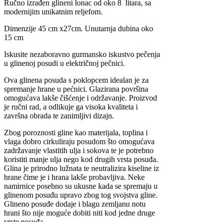
Ručno izrađen glineni lonac od oko 8 litara, sa
modernijim unikatnim reljefom.
Dimenzije 45 cm x27cm. Unutarnja dubina oko
15 cm
Iskusite nezaboravno gurmansko iskustvo pečenja
u glinenoj posudi u električnoj pečnici.
Ova glinena posuda s poklopcem idealan je za
spremanje hrane u pećnici. Glazirana površina
omogućava lakše čišćenje i održavanje. Proizvod
je ručni rad, a odlikuje ga visoka kvaliteta i
završna obrada te zanimljivi dizajn.
Zbog poroznosti gline kao materijala, toplina i
vlaga dobro cirkuliraju posudom što omogućava
zadržavanje vlastitih ulja i sokova te je potrebno
koristiti manje ulja nego kod drugih vrsta posuđa.
Glina je prirodno lužnata te neutralizira kiseline iz
hrane čime je i hrana lakše probavljiva. Neke
namirnice posebno su ukusne kada se spremaju u
glinenom posuđu upravo zbog tog svojstva gline.
Glineno posuđe dodaje i blagu zemljanu notu
hrani što nije moguće dobiti niti kod jedne druge
vrste posuđa.