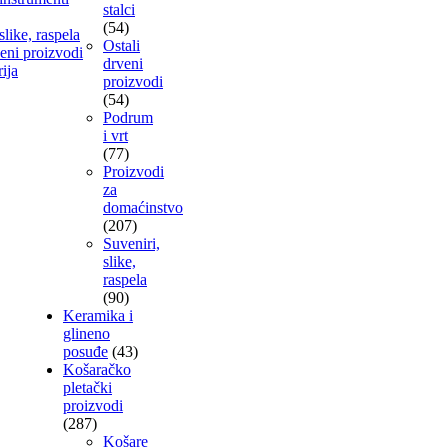
stalci
(54)
slike, raspela
Ostali
veni proizvodi
drveni
ija
proizvodi
(54)
Podrum
i vrt
(77)
Proizvodi
za
domaćinstvo
(207)
Suveniri,
slike,
raspela
(90)
Keramika i
glineno
posuđe
(43)
Košaračko
pletački
proizvodi
(287)
Košare