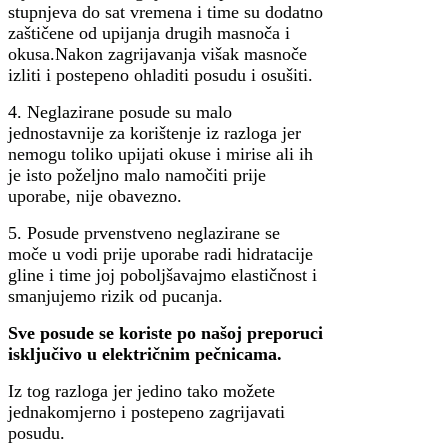
stupnjeva do sat vremena i time su dodatno
zaštičene od upijanja drugih masnoča i
okusa.Nakon zagrijavanja višak masnoče
izliti i postepeno ohladiti posudu i osušiti.
4. Neglazirane posude su malo
jednostavnije za korištenje iz razloga jer
nemogu toliko upijati okuse i mirise ali ih
je isto poželjno malo namočiti prije
uporabe, nije obavezno.
5. Posude prvenstveno neglazirane se
moče u vodi prije uporabe radi hidratacije
gline i time joj poboljšavajmo elastičnost i
smanjujemo rizik od pucanja.
Sve posude se koriste po našoj preporuci
isključivo u električnim pečnicama.
Iz tog razloga jer jedino tako možete
jednakomjerno i postepeno zagrijavati
posudu.