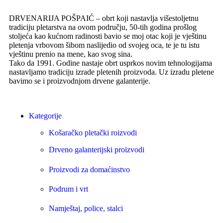
DRVENARIJA POŠPAIĆ – obrt koji nastavlja višestoljetnu
tradiciju pletarstva na ovom području, 50-tih godina prošlog
stoljeća kao kućnom radinosti bavio se moj otac koji je vještinu
pletenja vrbovom šibom naslijedio od svojeg oca, te je tu istu
vještinu prenio na mene, kao svog sina.
Tako da 1991. Godine nastaje obrt usprkos novim tehnologijama
nastavljamo tradiciju izrade pletenih proizvoda. Uz izradu pletene
bavimo se i proizvodnjom drvene galanterije.
Kategorije
Košaračko pletački roizvodi
Drveno galanterijski proizvodi
Proizvodi za domaćinstvo
Podrum i vrt
Namještaj, police, stalci