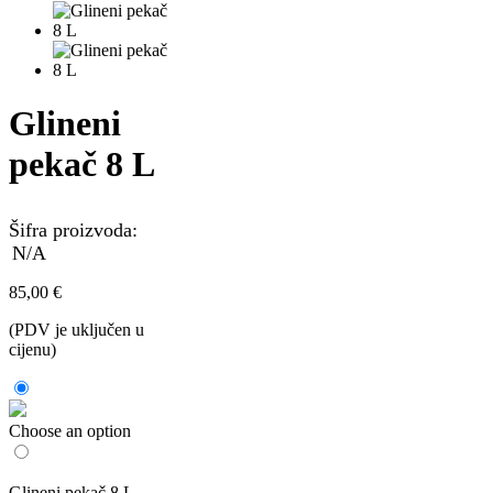
Glineni
pekač 8 L
Šifra proizvoda:
N/A
85,00
€
(PDV je uključen u
cijenu)
Choose an option
Glineni pekač 8 L –