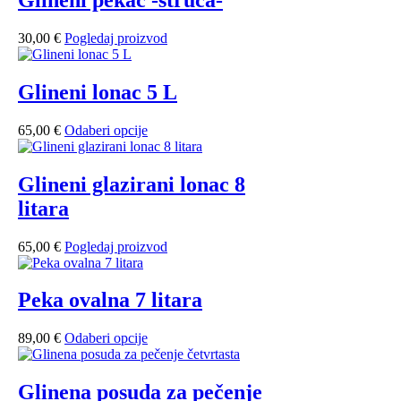
Glineni pekač -štruca-
30,00
€
Pogledaj proizvod
Glineni lonac 5 L
65,00
€
Odaberi opcije
Glineni glazirani lonac 8
litara
65,00
€
Pogledaj proizvod
Peka ovalna 7 litara
89,00
€
Odaberi opcije
Glinena posuda za pečenje