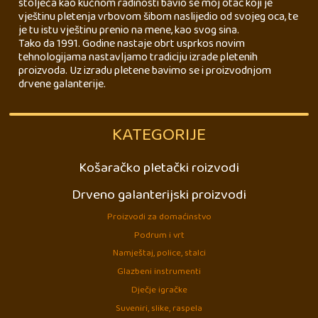
stoljeća kao kućnom radinosti bavio se moj otac koji je
vještinu pletenja vrbovom šibom naslijedio od svojeg oca, te
je tu istu vještinu prenio na mene, kao svog sina.
Tako da 1991. Godine nastaje obrt usprkos novim
tehnologijama nastavljamo tradiciju izrade pletenih
proizvoda. Uz izradu pletene bavimo se i proizvodnjom
drvene galanterije.
KATEGORIJE
Košaračko pletački roizvodi
Drveno galanterijski proizvodi
Proizvodi za domaćinstvo
Podrum i vrt
Namještaj, police, stalci
Glazbeni instrumenti
Dječje igračke
Suveniri, slike, raspela