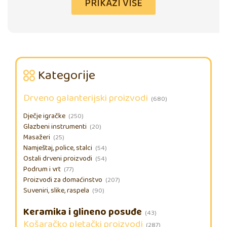
PRIKAŽI VIŠE
Kategorije
Drveno galanterijski proizvodi
(680)
Dječje igračke
(250)
Glazbeni instrumenti
(20)
Masažeri
(25)
Namještaj, police, stalci
(54)
Ostali drveni proizvodi
(54)
Podrum i vrt
(77)
Proizvodi za domaćinstvo
(207)
Suveniri, slike, raspela
(90)
Keramika i glineno posuđe
(43)
Košaračko pletački proizvodi
(287)