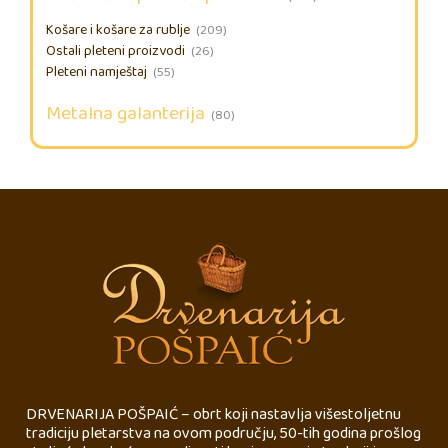
Košare i košare za rublje
(209)
Ostali pleteni proizvodi
(26)
Pleteni namještaj
(55)
Metalna galanterija
(80)
DRVENARIJA POŠPAIĆ – obrt koji nastavlja višestoljetnu
tradiciju pletarstva na ovom području, 50-tih godina prošlog