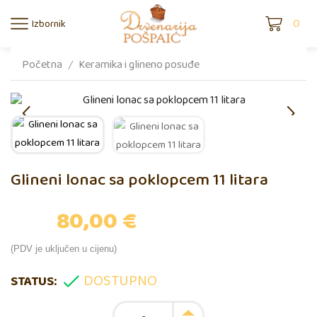
0
Izbornik
Početna
Keramika i glineno posuđe
/
Glineni lonac sa poklopcem 11 litara
80,00
€
(PDV je uključen u cijenu)
DOSTUPNO
STATUS: