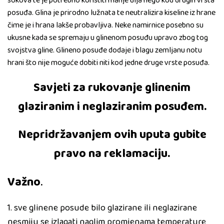
sokova te je potrebno koristiti manje ulja nego kod drugih vrsta
posuđa. Glina je prirodno lužnata te neutralizira kiseline iz hrane
čime je i hrana lakše probavljiva. Neke namirnice posebno su
ukusne kada se spremaju u glinenom posuđu upravo zbog tog
svojstva gline. Glineno posuđe dodaje i blagu zemljanu notu
hrani što nije moguće dobiti niti kod jedne druge vrste posuđa.
Savjeti za rukovanje glinenim
glaziranim i neglaziranim posuđem.
Nepridržavanjem ovih uputa gubite
pravo na reklamaciju.
Važno
.
1. sve glinene posude bilo glazirane ili neglazirane
nesmiju se izlagati naglim promjenama temperature