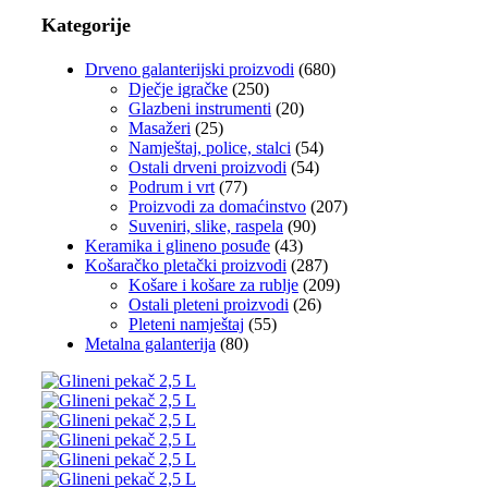
Kategorije
Drveno galanterijski proizvodi
(680)
Dječje igračke
(250)
Glazbeni instrumenti
(20)
Masažeri
(25)
Namještaj, police, stalci
(54)
Ostali drveni proizvodi
(54)
Podrum i vrt
(77)
Proizvodi za domaćinstvo
(207)
Suveniri, slike, raspela
(90)
Keramika i glineno posuđe
(43)
Košaračko pletački proizvodi
(287)
Košare i košare za rublje
(209)
Ostali pleteni proizvodi
(26)
Pleteni namještaj
(55)
Metalna galanterija
(80)