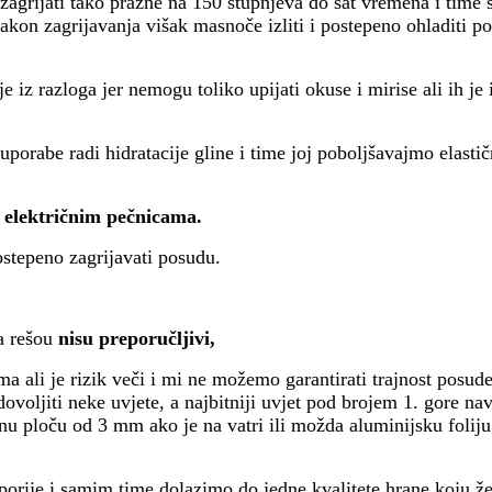
zagrijati tako prazne na 150 stupnjeva do sat vremena i time 
kon zagrijavanja višak masnoče izliti i postepeno ohladiti po
 iz razloga jer nemogu toliko upijati okuse i mirise ali ih je 
porabe radi hidratacije gline i time joj poboljšavajmo elastič
u električnim pečnicama.
ostepeno zagrijavati posudu.
na rešou
nisu preporučljivi,
ma ali je rizik veči i mi ne možemo garantirati trajnost posud
ovoljiti neke uvjete, a najbitniji uvjet pod brojem 1. gore nav
nu ploču od 3 mm ako je na vatri ili možda aluminijsku foliju
orije i samim time dolazimo do jedne kvalitete hrane koju že