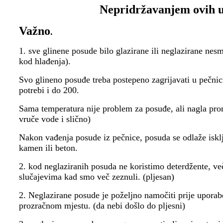
Nepridržavanjem ovih u
Važno
.
1. sve glinene posude bilo glazirane ili neglazirane nes
kod hlađenja).
Svo glineno posuđe treba postepeno zagrijavati u pečni
potrebi i do 200.
Sama temperatura nije problem za posuđe, ali nagla pro
vruče vode i slično)
Nakon vađenja posude iz pečnice, posuda se odlaže isklj
kamen ili beton.
2. kod neglaziranih posuda ne koristimo deterdžente, več
slučajevima kad smo več zeznuli. (pljesan)
2. Neglazirane posude je poželjno namočiti prije upor
prozračnom mjestu. (da nebi došlo do pljesni)