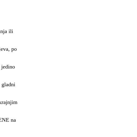
ja ili
jeva, po
 jedino
 gladni
krajnjim
JENE na