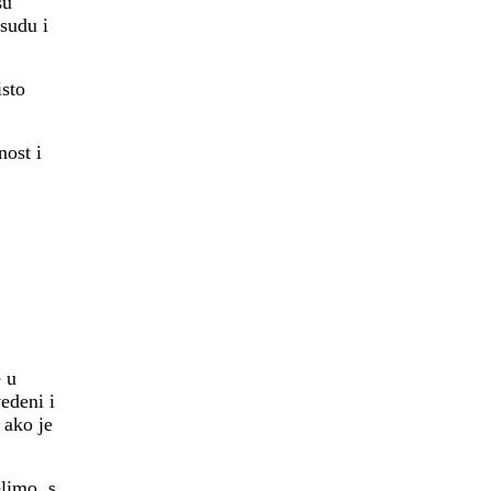
su
sudu i
isto
nost i
e u
edeni i
 ako je
limo, s