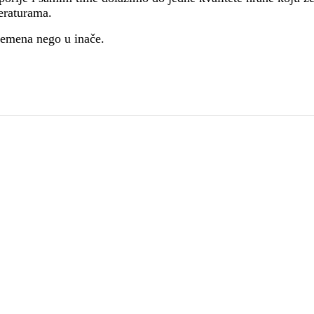
peraturama.
remena nego u inače.