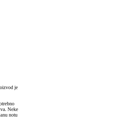
oizvod je
potrebno
jiva. Neke
janu notu