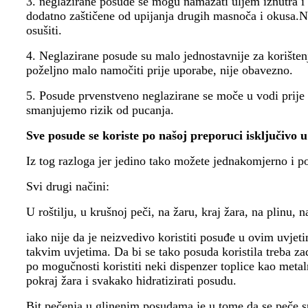
3. neglazirane posude se mogu namazati uljem iznutra i 
dodatno zaštičene od upijanja drugih masnoča i okusa.Na
osušiti.
4. Neglazirane posude su malo jednostavnije za korištenje
poželjno malo namočiti prije uporabe, nije obavezno.
5. Posude prvenstveno neglazirane se moče u vodi prije u
smanjujemo rizik od pucanja.
Sve posude se koriste po našoj preporuci isključivo 
Iz tog razloga jer jedino tako možete jednakomjerno i p
Svi drugi načini:
U roštilju, u krušnoj peči, na žaru, kraj žara, na plinu, 
iako nije da je neizvedivo koristiti posuđe u ovim uvjeti
takvim uvjetima. Da bi se tako posuda koristila treba zad
po mogučnosti koristiti neki dispenzer toplice kao metal
pokraj žara i svakako hidratizirati posudu.
Bit pečenja u glinenim posudama je u tome da se peče sp