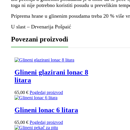
toga ni nije potrebno koristiti posudu u prevelikim tem
Priprema hrane u glinenim posudama treba 20 % više v
U slast – Drvenarija Pošpaić
Povezani proizvodi
Glineni glazirani lonac 8
litara
65,00
€
Pogledaj proizvod
Glineni lonac 6 litara
65,00
€
Pogledaj proizvod