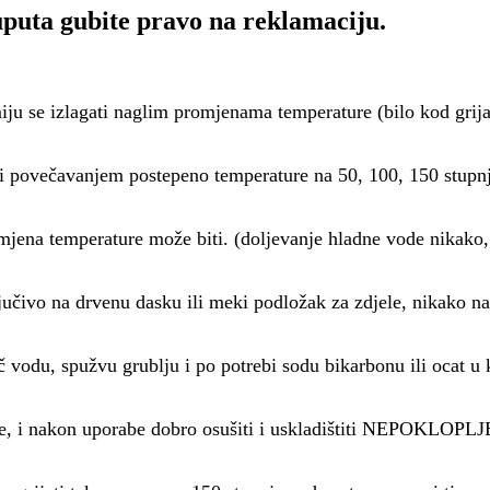
puta gubite pravo na reklamaciju.
miju se izlagati naglim promjenama temperature (bilo kod grijan
ci povečavanjem postepeno temperature na 50, 100, 150 stupn
mjena temperature može biti. (doljevanje hladne vode nikako,
učivo na drvenu dasku ili meki podložak za zdjele, nikako na
 vodu, spužvu grublju i po potrebi sodu bikarbonu ili ocat u 
abe, i nakon uporabe dobro osušiti i uskladištiti NEPOKLOPL