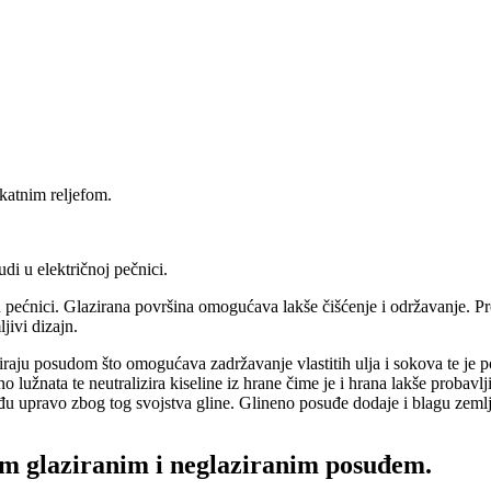
katnim reljefom.
i u električnoj pečnici.
pećnici. Glazirana površina omogućava lakše čišćenje i održavanje. Pr
jivi dizajn.
liraju posudom što omogućava zadržavanje vlastitih ulja i sokova te je 
o lužnata te neutralizira kiseline iz hrane čime je i hrana lakše probavl
u upravo zbog tog svojstva gline. Glineno posuđe dodaje i blagu zeml
im glaziranim i neglaziranim posuđem.