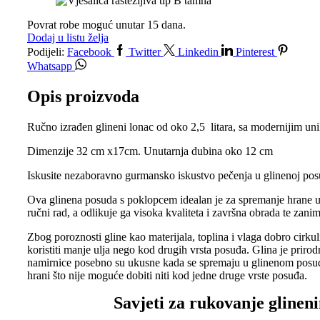
Povrat robe moguć unutar 15 dana.
Dodaj u listu želja
Podijeli:
Facebook
Twitter
Linkedin
Pinterest
Whatsapp
Opis proizvoda
Ručno izrađen glineni lonac od oko 2,5 litara, sa modernijim uni
Dimenzije 32 cm x17cm. Unutarnja dubina oko 12 cm
Iskusite nezaboravno gurmansko iskustvo pečenja u glinenoj posud
Ova glinena posuda s poklopcem idealan je za spremanje hrane u 
ručni rad, a odlikuje ga visoka kvaliteta i završna obrada te zaniml
Zbog poroznosti gline kao materijala, toplina i vlaga dobro cirku
koristiti manje ulja nego kod drugih vrsta posuđa. Glina je prirodn
namirnice posebno su ukusne kada se spremaju u glinenom posuđ
hrani što nije moguće dobiti niti kod jedne druge vrste posuđa.
Savjeti za rukovanje glinen