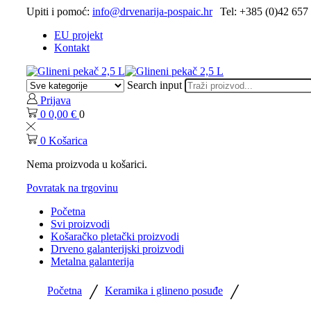
Upiti i pomoć:
info@drvenarija-pospaic.hr
Tel: +385 (0)42 657
EU projekt
Kontakt
Search input
Prijava
0
0,00
€
0
0
Košarica
Nema proizvoda u košarici.
Povratak na trgovinu
Početna
Svi proizvodi
Košaračko pletački proizvodi
Drveno galanterijski proizvodi
Metalna galanterija
/
/
Početna
Keramika i glineno posuđe