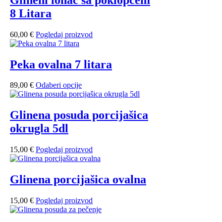
8 Litara
60,00
€
Pogledaj proizvod
Peka ovalna 7 litara
Ovaj
89,00
€
Odaberi opcije
proizvod
ima
više
Glinena posuda porcijašica
varijanti.
okrugla 5dl
Opcije
se
mogu
15,00
€
Pogledaj proizvod
odabrati
na
stranici
Glinena porcijašica ovalna
proizvoda
15,00
€
Pogledaj proizvod