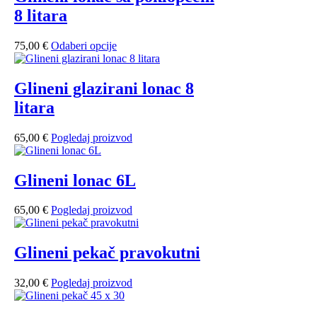
do
varijanti.
8 litara
68,00 €
Opcije
se
mogu
Ovaj
75,00
€
Odaberi opcije
odabrati
proizvod
na
ima
stranici
više
Glineni glazirani lonac 8
proizvoda
varijanti.
litara
Opcije
se
mogu
65,00
€
Pogledaj proizvod
odabrati
na
stranici
Glineni lonac 6L
proizvoda
65,00
€
Pogledaj proizvod
Glineni pekač pravokutni
32,00
€
Pogledaj proizvod