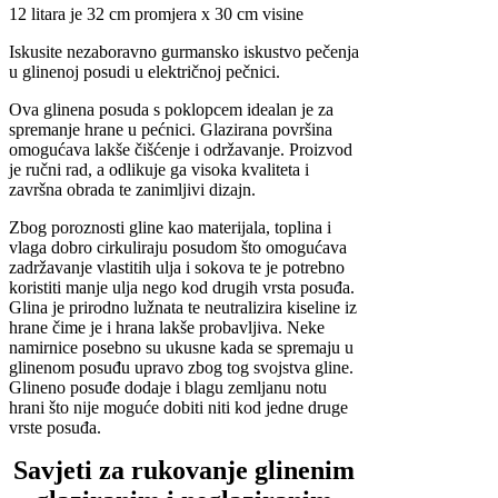
12 litara je 32 cm promjera x 30 cm visine
Iskusite nezaboravno gurmansko iskustvo pečenja
u glinenoj posudi u električnoj pečnici.
Ova glinena posuda s poklopcem idealan je za
spremanje hrane u pećnici. Glazirana površina
omogućava lakše čišćenje i održavanje. Proizvod
je ručni rad, a odlikuje ga visoka kvaliteta i
završna obrada te zanimljivi dizajn.
Zbog poroznosti gline kao materijala, toplina i
vlaga dobro cirkuliraju posudom što omogućava
zadržavanje vlastitih ulja i sokova te je potrebno
koristiti manje ulja nego kod drugih vrsta posuđa.
Glina je prirodno lužnata te neutralizira kiseline iz
hrane čime je i hrana lakše probavljiva. Neke
namirnice posebno su ukusne kada se spremaju u
glinenom posuđu upravo zbog tog svojstva gline.
Glineno posuđe dodaje i blagu zemljanu notu
hrani što nije moguće dobiti niti kod jedne druge
vrste posuđa.
Savjeti za rukovanje glinenim