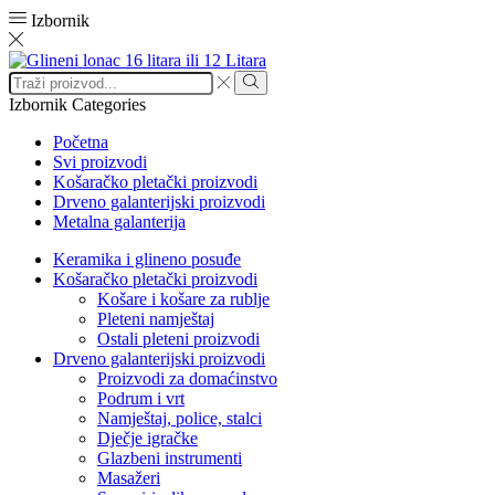
Izbornik
Search
input
Search
Izbornik
Categories
Početna
Svi proizvodi
Košaračko pletački proizvodi
Drveno galanterijski proizvodi
Metalna galanterija
Keramika i glineno posuđe
Košaračko pletački proizvodi
Košare i košare za rublje
Pleteni namještaj
Ostali pleteni proizvodi
Drveno galanterijski proizvodi
Proizvodi za domaćinstvo
Podrum i vrt
Namještaj, police, stalci
Dječje igračke
Glazbeni instrumenti
Masažeri