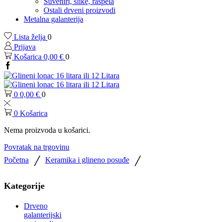
Suveniri, slike, raspela
Ostali drveni proizvodi
Metalna galanterija
Lista želja
0
Prijava
Košarica
0,00
€
0
Facebook
0
0,00
€
0
0
Košarica
Nema proizvoda u košarici.
Povratak na trgovinu
/
/
Početna
Keramika i glineno posuđe
Kategorije
Drveno
galanterijski