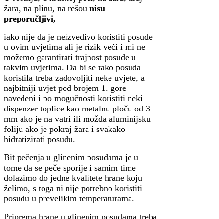
žara, na plinu, na rešou
nisu
preporučljivi,
iako nije da je neizvedivo koristiti posuđe
u ovim uvjetima ali je rizik veči i mi ne
možemo garantirati trajnost posude u
takvim uvjetima. Da bi se tako posuda
koristila treba zadovoljiti neke uvjete, a
najbitniji uvjet pod brojem 1. gore
navedeni i po mogučnosti koristiti neki
dispenzer toplice kao metalnu ploču od 3
mm ako je na vatri ili možda aluminijsku
foliju ako je pokraj žara i svakako
hidratizirati posudu.
Bit pečenja u glinenim posudama je u
tome da se peče sporije i samim time
dolazimo do jedne kvalitete hrane koju
želimo, s toga ni nije potrebno koristiti
posudu u prevelikim temperaturama.
Priprema hrane u glinenim posudama treba