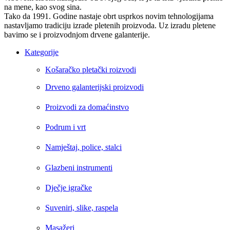
na mene, kao svog sina.
Tako da 1991. Godine nastaje obrt usprkos novim tehnologijama
nastavljamo tradiciju izrade pletenih proizvoda. Uz izradu pletene
bavimo se i proizvodnjom drvene galanterije.
Kategorije
Košaračko pletački roizvodi
Drveno galanterijski proizvodi
Proizvodi za domaćinstvo
Podrum i vrt
Namještaj, police, stalci
Glazbeni instrumenti
Dječje igračke
Suveniri, slike, raspela
Masažeri