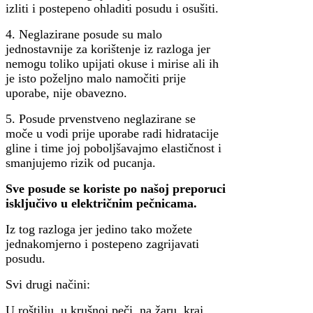
izliti i postepeno ohladiti posudu i osušiti.
4. Neglazirane posude su malo
jednostavnije za korištenje iz razloga jer
nemogu toliko upijati okuse i mirise ali ih
je isto poželjno malo namočiti prije
uporabe, nije obavezno.
5. Posude prvenstveno neglazirane se
moče u vodi prije uporabe radi hidratacije
gline i time joj poboljšavajmo elastičnost i
smanjujemo rizik od pucanja.
Sve posude se koriste po našoj preporuci
isključivo u električnim pečnicama.
Iz tog razloga jer jedino tako možete
jednakomjerno i postepeno zagrijavati
posudu.
Svi drugi načini:
U roštilju, u krušnoj peči, na žaru, kraj