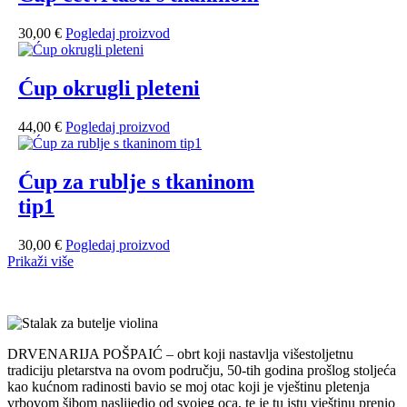
30,00
€
Pogledaj proizvod
Ćup okrugli pleteni
44,00
€
Pogledaj proizvod
Ćup za rublje s tkaninom
tip1
30,00
€
Pogledaj proizvod
Prikaži više
DRVENARIJA POŠPAIĆ – obrt koji nastavlja višestoljetnu
tradiciju pletarstva na ovom području, 50-tih godina prošlog stoljeća
kao kućnom radinosti bavio se moj otac koji je vještinu pletenja
vrbovom šibom naslijedio od svojeg oca, te je tu istu vještinu prenio