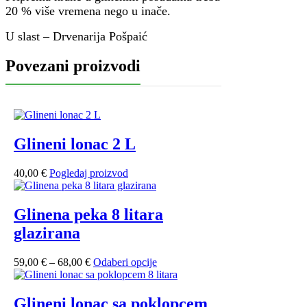
20 % više vremena nego u inače.
U slast – Drvenarija Pošpaić
Povezani proizvodi
Glineni lonac 2 L
40,00
€
Pogledaj proizvod
Glinena peka 8 litara
glazirana
Raspon
Ovaj
59,00
€
–
68,00
€
Odaberi opcije
cijena:
proizvod
od
ima
59,00 €
više
Glineni lonac sa poklopcem