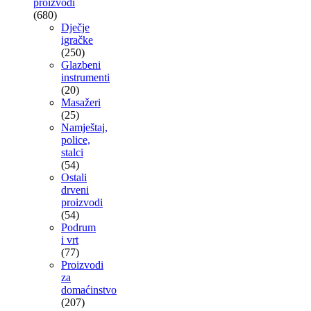
proizvodi
(680)
Dječje
igračke
(250)
Glazbeni
instrumenti
(20)
Masažeri
(25)
Namještaj,
police,
stalci
(54)
Ostali
drveni
proizvodi
(54)
Podrum
i vrt
(77)
Proizvodi
za
domaćinstvo
(207)