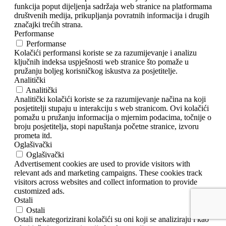
funkcija poput dijeljenja sadržaja web stranice na platformama
društvenih medija, prikupljanja povratnih informacija i drugih
značajki trećih strana.
Performanse
Performanse
Kolačići performansi koriste se za razumijevanje i analizu
ključnih indeksa uspješnosti web stranice što pomaže u
pružanju boljeg korisničkog iskustva za posjetitelje.
Analitički
Analitički
Analitički kolačići koriste se za razumijevanje načina na koji
posjetitelji stupaju u interakciju s web stranicom. Ovi kolačići
pomažu u pružanju informacija o mjernim podacima, točnije o
broju posjetitelja, stopi napuštanja početne stranice, izvoru
prometa itd.
Oglašivački
Oglašivački
Advertisement cookies are used to provide visitors with
relevant ads and marketing campaigns. These cookies track
visitors across websites and collect information to provide
customized ads.
Ostali
Ostali
Ostali nekategorizirani kolačići su oni koji se analiziraju i kao