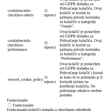
od GDPR dodatka za
Prihvaćanje kolačića. Ovaj
cookielawinfo-
11
kolačić se koristi za
checkbox-others
mjeseci
pohranu privole korisnika
za kolačiće u kategoriji
"Ostalo".
Ovaj kolačić je postavljen
od GDPR dodatka za
cookielawinfo-
Prihvaćanje kolačića. Ovaj
11
checkbox-
kolačić se koristi za
mjeseci
performance
pohranu privole korisnika
za kolačiće u kategoriji
"Performanse".
Ovaj kolačić je postavljen
od GDPR dodatka za
Prihvaćanje kolačić i koristi
11
se kako bi se pohranilo je li
viewed_cookie_policy
mjeseci
korisnik pristao na
korištenje kolačića. Ne
pohranjuje nikakve osobne
podatke.
Funkcionalni
Funkcionalni
Funkcionalni kolačići pomažu u obavljanju određenih