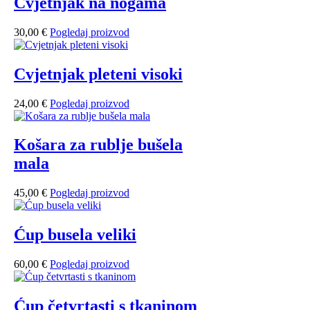
Cvjetnjak na nogama
30,00
€
Pogledaj proizvod
Cvjetnjak pleteni visoki
24,00
€
Pogledaj proizvod
Košara za rublje bušela
mala
45,00
€
Pogledaj proizvod
Ćup busela veliki
60,00
€
Pogledaj proizvod
Ćup četvrtasti s tkaninom