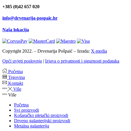
+385 (0)42 657 020
info@drvenarija-pospaic.hr
Naša lokacija
Copyright 2022. – Drvenarija Pošpaić – Izrada:
X-media
Opći uvjeti poslovnja
|
Izjava o privatnosti i sigurnosti podataka
Početna
Trgovina
Kontakt
Više
Više
Početna
Svi proizvodi
Košaračko pletački proizvodi
Drveno galanterijski proizvodi
Metalna galanterija