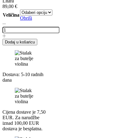
Litara
89,00
€
Veličina
Obriši
Glineni
lonac
16
litara
Dodaj u košaricu
ili
12
Litara
količina
Dostava: 5-10 radnih
dana
Cijena dostave je 7,50
EUR. Za narudžbe
iznad 100,00 EUR
dostava je besplatna.