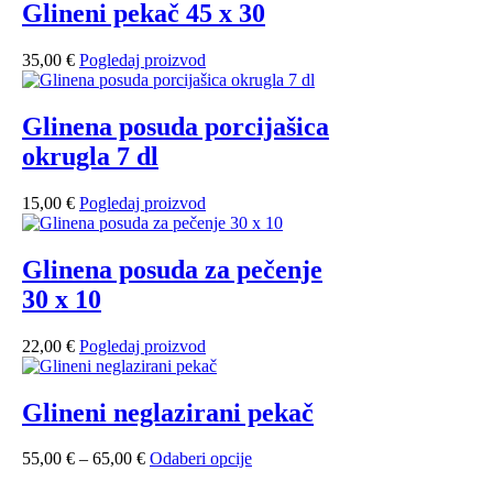
Glineni pekač 45 x 30
35,00
€
Pogledaj proizvod
Glinena posuda porcijašica
okrugla 7 dl
15,00
€
Pogledaj proizvod
Glinena posuda za pečenje
30 x 10
22,00
€
Pogledaj proizvod
Glineni neglazirani pekač
Raspon
Ovaj
55,00
€
–
65,00
€
Odaberi opcije
cijena:
proizvod