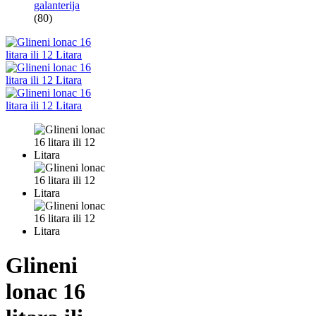
galanterija
(80)
Glineni
lonac 16