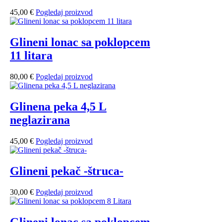
od
ima
55,00 €
više
45,00
€
Pogledaj proizvod
do
varijanti.
65,00 €
Opcije
se
Glineni lonac sa poklopcem
mogu
11 litara
odabrati
na
stranici
80,00
€
Pogledaj proizvod
proizvoda
Glinena peka 4,5 L
neglazirana
45,00
€
Pogledaj proizvod
Glineni pekač -štruca-
30,00
€
Pogledaj proizvod
Glineni lonac sa poklopcem