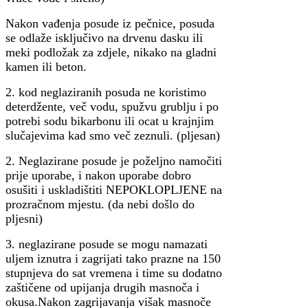
Nakon vađenja posude iz pečnice, posuda
se odlaže isključivo na drvenu dasku ili
meki podložak za zdjele, nikako na gladni
kamen ili beton.
2. kod neglaziranih posuda ne koristimo
deterdžente, več vodu, spužvu grublju i po
potrebi sodu bikarbonu ili ocat u krajnjim
slučajevima kad smo več zeznuli. (pljesan)
2. Neglazirane posude je poželjno namočiti
prije uporabe, i nakon uporabe dobro
osušiti i uskladištiti NEPOKLOPLJENE na
prozračnom mjestu. (da nebi došlo do
pljesni)
3. neglazirane posude se mogu namazati
uljem iznutra i zagrijati tako prazne na 150
stupnjeva do sat vremena i time su dodatno
zaštičene od upijanja drugih masnoča i
okusa.Nakon zagrijavanja višak masnoče