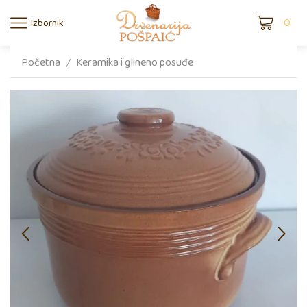
0
Izbornik
Početna
Keramika i glineno posuđe
/