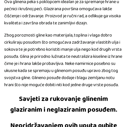
Ova glinena peka s poklopcem idealan je za spremanje hrane u
pećnici i krušnoj peći. Glazirana površina omogućava lakše
čišćenje i održavanje. Proizvod je ručni rad, a odlikuje ga visoka
kvaliteta i završna obrada te zanimljivi dizajn.
Zbog poroznosti gline kao materijala, toplina i vlaga dobro
cirkuliraju posudom što omogućava zadržavanje vlastitih ulja i
sokova te je potrebno koristiti manje ulja nego kod drugih vrsta
posuđa. Glina je prirodno lužnata te neutralizira kiseline iz hrane
čime je i hrana lakše probavljiva. Neke namirnice posebno su
ukusne kada se spremaju u glinenom posuđu upravo zbog tog
svojstva gline. Glineno posuđe dodaje i blagu zemljanu notu
hrani što nije moguće dobiti niti kod jedne druge vrste posuđa.
Savjeti za rukovanje glinenim
glaziranim i neglaziranim posuđem.
Nepridržavanjem ovih uputa gubite