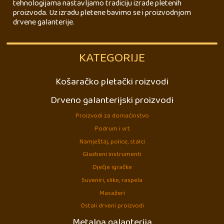
tehnologijama nastavljamo tradiciju izrade pletenih
proizvoda. Uz izradu pletene bavimo se i proizvodnjom
drvene galanterije.
KATEGORIJE
Košaračko pletački roizvodi
Drveno galanterijski proizvodi
Proizvodi za domaćinstvo
Podrum i vrt
Namještaj, police, stalci
Glazbeni instrumenti
Dječje igračke
Suveniri, slike, raspela
Masažeri
Ostali drveni proizvodi
Metalna galanterija