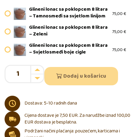
Glineni lonac sa poklopcem 8 litara
75,00
€
– Tamnosmeđi sa svjetlom linijom
Glineni lonac sa poklopcem 8 litara
75,00
€
– Zeleni
Glineni lonac sa poklopcem 8 litara
75,00
€
– Svjetlosmeđi boje cigle
Dodaj u košaricu
Dostava: 5-10 radnih dana
Cijena dostave je 7,50 EUR. Za narudžbe iznad 100,00
EUR dostava je besplatna.
Podržani načini plaćanja: pouzećem, karticama i