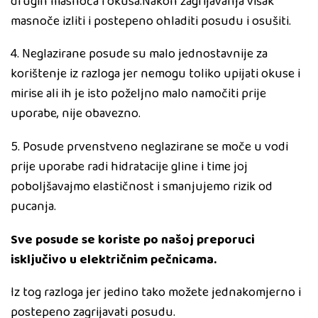
drugih masnoča i okusa.Nakon zagrijavanja višak
masnoče izliti i postepeno ohladiti posudu i osušiti.
4. Neglazirane posude su malo jednostavnije za
korištenje iz razloga jer nemogu toliko upijati okuse i
mirise ali ih je isto poželjno malo namočiti prije
uporabe, nije obavezno.
5. Posude prvenstveno neglazirane se moče u vodi
prije uporabe radi hidratacije gline i time joj
poboljšavajmo elastičnost i smanjujemo rizik od
pucanja.
Sve posude se koriste po našoj preporuci
isključivo u električnim pečnicama.
Iz tog razloga jer jedino tako možete jednakomjerno i
postepeno zagrijavati posudu.