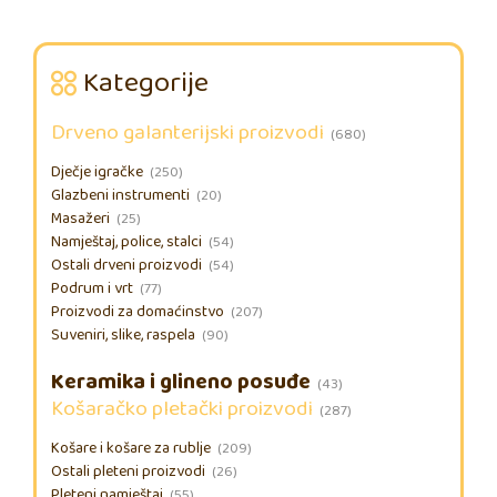
Kategorije
Drveno galanterijski proizvodi
(680)
Dječje igračke
(250)
Glazbeni instrumenti
(20)
Masažeri
(25)
Namještaj, police, stalci
(54)
Ostali drveni proizvodi
(54)
Podrum i vrt
(77)
Proizvodi za domaćinstvo
(207)
Suveniri, slike, raspela
(90)
Keramika i glineno posuđe
(43)
Košaračko pletački proizvodi
(287)
Košare i košare za rublje
(209)
Ostali pleteni proizvodi
(26)
Pleteni namještaj
(55)