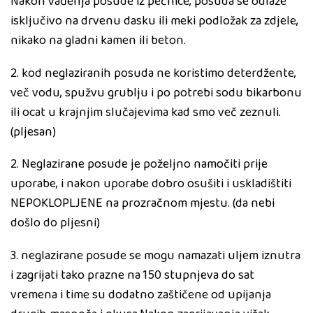
Nakon vađenja posude iz pečnice, posuda se odlaže
isključivo na drvenu dasku ili meki podložak za zdjele,
nikako na gladni kamen ili beton.
2. kod neglaziranih posuda ne koristimo deterdžente,
več vodu, spužvu grublju i po potrebi sodu bikarbonu
ili ocat u krajnjim slučajevima kad smo več zeznuli.
(pljesan)
2. Neglazirane posude je poželjno namočiti prije
uporabe, i nakon uporabe dobro osušiti i uskladištiti
NEPOKLOPLJENE na prozračnom mjestu. (da nebi
došlo do pljesni)
3. neglazirane posude se mogu namazati uljem iznutra
i zagrijati tako prazne na 150 stupnjeva do sat
vremena i time su dodatno zaštičene od upijanja