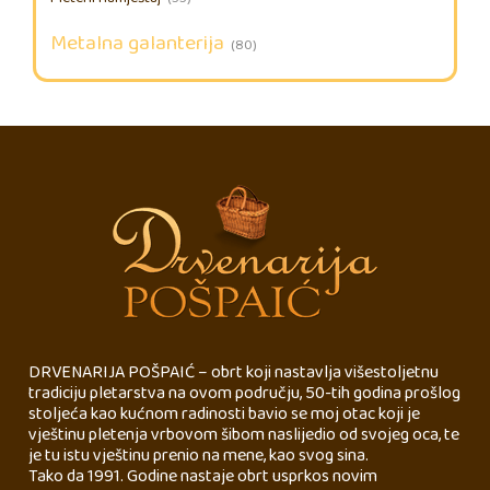
Metalna galanterija
(80)
DRVENARIJA POŠPAIĆ – obrt koji nastavlja višestoljetnu
tradiciju pletarstva na ovom području, 50-tih godina prošlog
stoljeća kao kućnom radinosti bavio se moj otac koji je
vještinu pletenja vrbovom šibom naslijedio od svojeg oca, te
je tu istu vještinu prenio na mene, kao svog sina.
Tako da 1991. Godine nastaje obrt usprkos novim