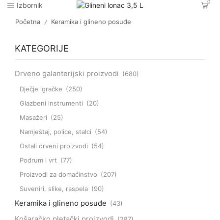
0
Izbornik
Početna
Keramika i glineno posuđe
/
KATEGORIJE
Drveno galanterijski proizvodi
(680)
Dječje igračke
(250)
Glazbeni instrumenti
(20)
Masažeri
(25)
Namještaj, police, stalci
(54)
Ostali drveni proizvodi
(54)
Podrum i vrt
(77)
Proizvodi za domaćinstvo
(207)
Suveniri, slike, raspela
(90)
Keramika i glineno posuđe
(43)
Košaračko pletački proizvodi
(287)