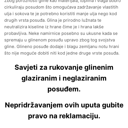
Zbog poroznosti gline kao materijala, toplina i vlaga dobro
cirkuliraju posudom što omogućava zadržavanje vlastitih
ulja i sokova te je potrebno koristiti manje ulja nego kod
drugih vrsta posuđa. Glina je prirodno lužnata te
neutralizira kiseline iz hrane čime je i hrana lakše
probavljiva. Neke namirnice posebno su ukusne kada se
spremaju u glinenom posuđu upravo zbog tog svojstva
gline. Glineno posuđe dodaje i blagu zemljanu notu hrani
što nije moguće dobiti niti kod jedne druge vrste posuđa.
Savjeti za rukovanje glinenim
glaziranim i neglaziranim
posuđem.
Nepridržavanjem ovih uputa gubite
pravo na reklamaciju.