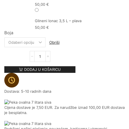
50,00
€
Glineni lonac 3,5 L – plava
50,00
€
Boja
Obriši
DODAJ U KOŠARICU
Dostava: 5-10 radnih dana
Cijena dostave je 7,50 EUR. Za narudžbe iznad 100,00 EUR dostava
je besplatna.
Podržani načini plaćanja: pouzećem, karticama i virmanski.