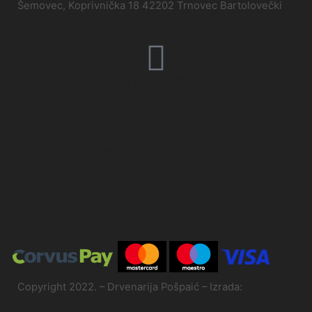
Šemovec, Koprivnička 18 42202 Trnovec Bartolovečki
+385 (0)42 657 020
info@drvenarija-pospaic.hr
Naša lokacija
Copyright 2022. – Drvenarija Pošpaić – Izrada:
X-media