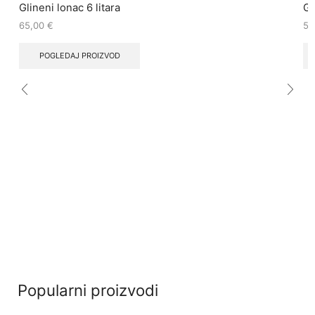
Glineni lonac 6 litara
Gl
65,00
€
55
POGLEDAJ PROIZVOD
Popularni proizvodi