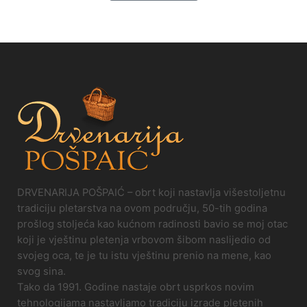
DRVENARIJA POŠPAIĆ – obrt koji nastavlja višestoljetnu
tradiciju pletarstva na ovom području, 50-tih godina
prošlog stoljeća kao kućnom radinosti bavio se moj otac
koji je vještinu pletenja vrbovom šibom naslijedio od
svojeg oca, te je tu istu vještinu prenio na mene, kao
svog sina.
Tako da 1991. Godine nastaje obrt usprkos novim
tehnologijama nastavljamo tradiciju izrade pletenih