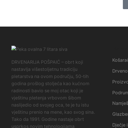
Katego
Košarač
DRVENARIJA POŠPAIĆ – obrt koji
nastavlja višestoljetnu tradiciju
Drveno 
pletarstva na ovom području, 50-tih
Proizv
godina prošlog stoljeća kao kućnom
radinosti bavio se moj otac koji je
Podrum 
vještinu pletenja vrbovom šibom
Namješt
naslijedio od svojeg oca, te je tu istu
vještinu prenio na mene, kao svog sina.
Glazben
Tako da 1991. Godine nastaje obrt
Dječje 
usprkos novim tehnologijama