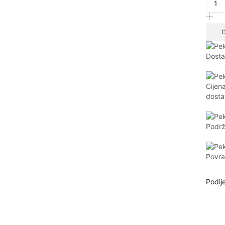
Dosta
Cijen
dosta
Podrž
Povra
Podije