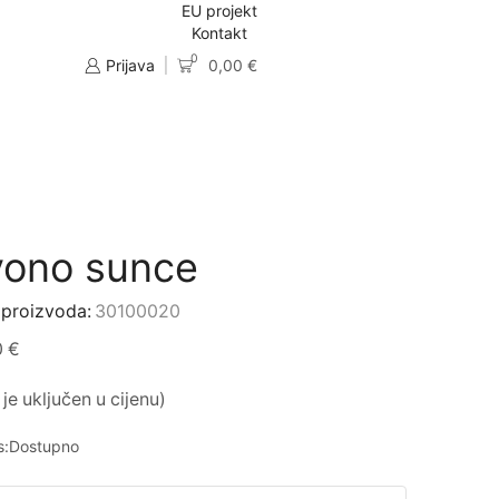
EU projekt
Kontakt
0
Prijava
0,00
€
vono sunce
 proizvoda:
30100020
0
€
je uključen u cijenu)
s:
Dostupno