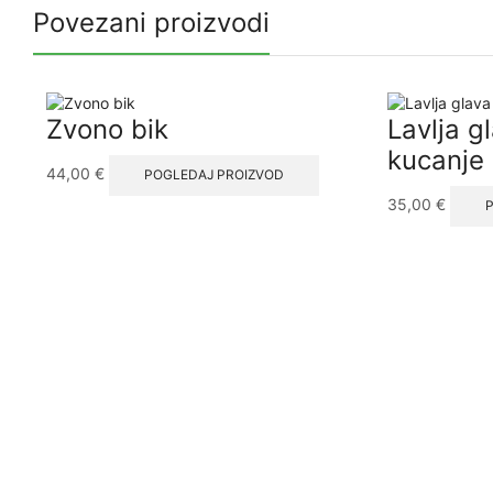
Povezani proizvodi
Zvono bik
Lavlja g
kucanje
44,00
€
POGLEDAJ PROIZVOD
35,00
€