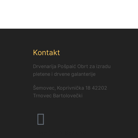
Kontakt
Drvenarija Pošpaić Obrt za izradu
pletene i drvene galanterije
Šemovec, Koprivnička 18 42202
Trnovec Bartolovečki
+385 (0)42 657 020