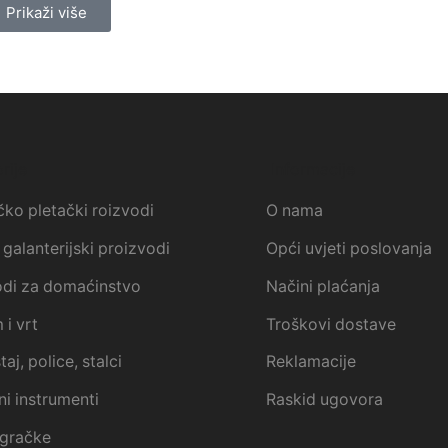
Prikaži više
rije
Informacije
ko pletački roizvodi
O nama
galanterijski proizvodi
Opći uvjeti poslovanja
odi za domaćinstvo
Načini plaćanja
i vrt
Troškovi dostave
aj, police, stalci
Reklamacije
i instrumenti
Raskid ugovora
igračke