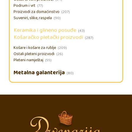
Podrum i vrt
(77)
Proizvodi za domaćinstvo
(207)
Suveniri, slike, raspela
(90)
Keramika i glineno posuđe
(43)
Košaračko pletački proizvodi
(287)
Košare i košare za rublje
(209)
Ostali pleteni proizvodi
(26)
Pleteni namještaj
(55)
Metalna galanterija
(80)