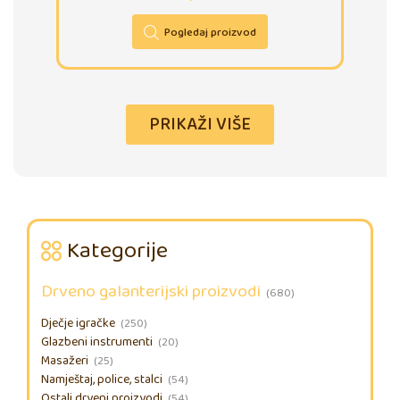
Pogledaj proizvod
PRIKAŽI VIŠE
Kategorije
Drveno galanterijski proizvodi
(680)
Dječje igračke
(250)
Glazbeni instrumenti
(20)
Masažeri
(25)
Namještaj, police, stalci
(54)
Ostali drveni proizvodi
(54)