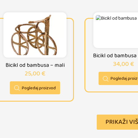
Bicikl od bambusa –
34,00
€
Bicikl od bambusa – mali
25,00
€
Pogledaj proi
Pogledaj proizvod
PRIKAŽI VI