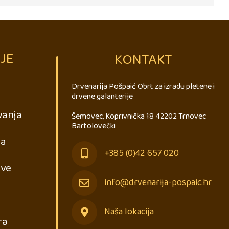
JE
KONTAKT
Drvenarija Pošpaić Obrt za izradu pletene i
drvene galanterije
vanja
Šemovec, Koprivnička 18 42202 Trnovec
Bartolovečki
ja
+385 (0)42 657 020
ave
info@drvenarija-pospaic.hr
Naša lokacija
ra