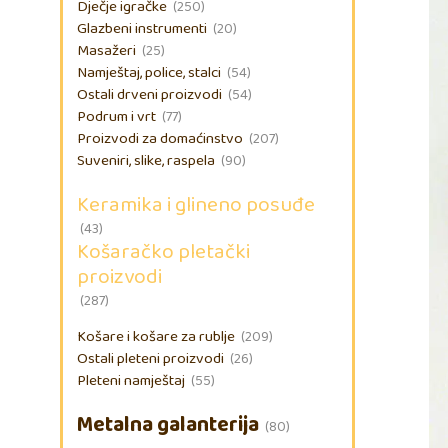
Dječje igračke
(250)
Glazbeni instrumenti
(20)
Masažeri
(25)
Namještaj, police, stalci
(54)
Ostali drveni proizvodi
(54)
Podrum i vrt
(77)
Proizvodi za domaćinstvo
(207)
Suveniri, slike, raspela
(90)
Keramika i glineno posuđe
(43)
Košaračko pletački
proizvodi
(287)
Košare i košare za rublje
(209)
Ostali pleteni proizvodi
(26)
Pleteni namještaj
(55)
Metalna galanterija
(80)