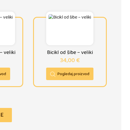
 veliki
Bicikl od šibe – veliki
34,00
€
zvod
Pogledaj proizvod
ŠE