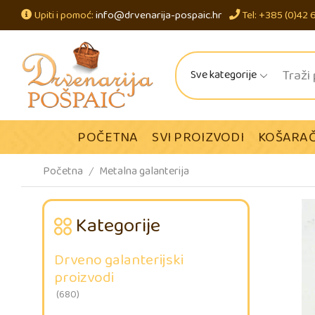
Upiti i pomoć:
info@drvenarija-pospaic.hr
Tel: +385 (0)42 
Sve kategorije
POČETNA
SVI PROIZVODI
KOŠARAČ
Početna
Metalna galanterija
/
Kategorije
Drveno galanterijski
proizvodi
(680)