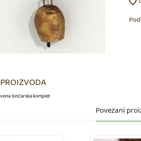
D
Podi
 PROIZVODA
zvona lončarska komplet
Povezani proi