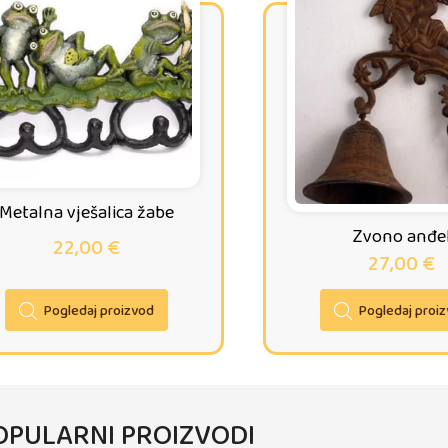
Metalna vješalica žabe
Zvono anđe
22,00
€
27,00
€
Pogledaj proizvod
Pogledaj proi
OPULARNI PROIZVODI