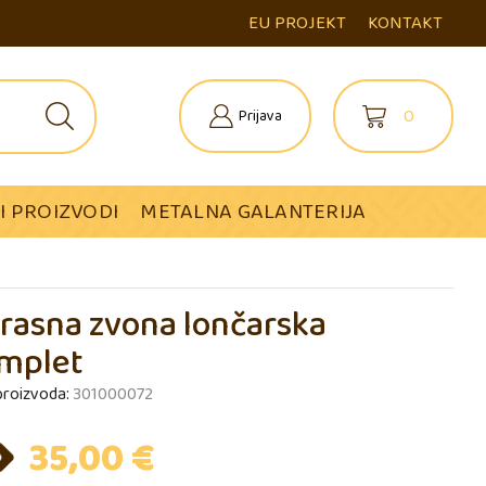
EU PROJEKT
KONTAKT
0
Prijava
I PROIZVODI
METALNA GALANTERIJA
rasna zvona lončarska
mplet
 proizvoda:
301000072
35,00
€