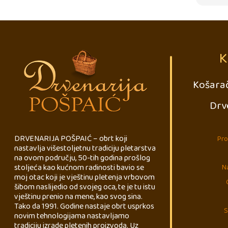
K
Košarač
Drv
DRVENARIJA POŠPAIĆ – obrt koji
Pro
nastavlja višestoljetnu tradiciju pletarstva
na ovom području, 50-tih godina prošlog
stoljeća kao kućnom radinosti bavio se
Na
moj otac koji je vještinu pletenja vrbovom
šibom naslijedio od svojeg oca, te je tu istu
vještinu prenio na mene, kao svog sina.
Tako da 1991. Godine nastaje obrt usprkos
S
novim tehnologijama nastavljamo
tradiciju izrade pletenih proizvoda. Uz