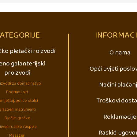
ATEGORIJE
INFORMACI
ko pletački roizvodi
O nama
eno galanterijski
Opći uvjeti poslo
proizvodi
Načini plaćan
izvodi za domaćinstvo
Podrum i vrt
Troškovi dost
mještaj, police, stalci
Glazbeni instrumenti
Reklamacije
Dječje igračke
uveniri, slike, raspela
Raskid ugovo
Masažeri