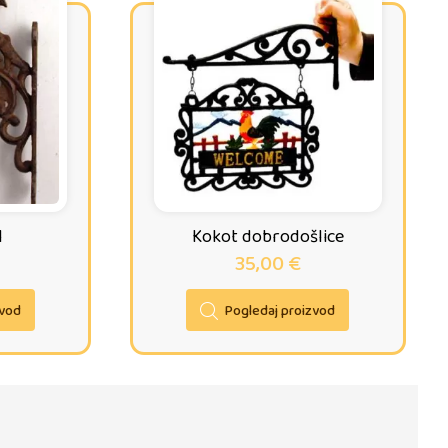
l
Kokot dobrodošlice
35,00
€
zvod
Pogledaj proizvod