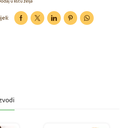
odaj u listu želja
jeli:
zvodi