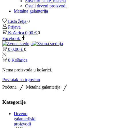
Suveniri, slike, raspela
Ostali drveni proizvodi
Metalna galanterija
Lista želja
0
Prijava
Košarica
0,00
€
0
Facebook
0
0,00
€
0
0
Košarica
Nema proizvoda u košarici.
Povratak na trgovinu
/
/
Početna
Metalna galanterija
Kategorije
Drveno
galanterijski
proizvodi