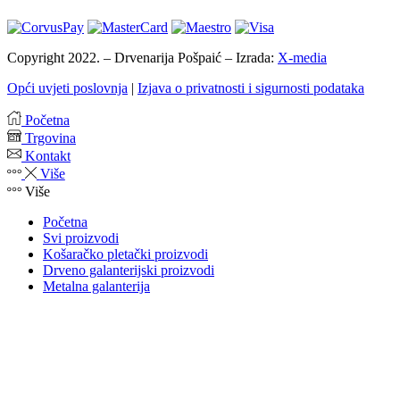
Copyright 2022. – Drvenarija Pošpaić – Izrada:
X-media
Opći uvjeti poslovnja
|
Izjava o privatnosti i sigurnosti podataka
Početna
Trgovina
Kontakt
Više
Više
Početna
Svi proizvodi
Košaračko pletački proizvodi
Drveno galanterijski proizvodi
Metalna galanterija