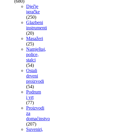
(680)
Dječje
igračke
(250)
Glazbeni
instrumenti
(20)
Masažeri
(25)
Namještaj,
police,
stalci
(54)
Ostali
drveni
proizvodi
(54)
Podrum
i vrt
(77)
Proizvodi
za
domaćinstvo
(207)
Suveniri,