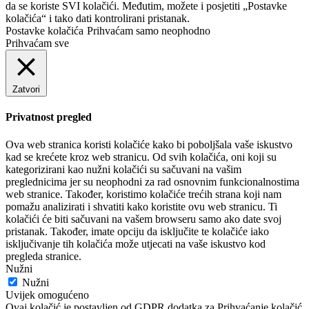
da se koriste SVI kolačići. Međutim, možete i posjetiti „Postavke
kolačića“ i tako dati kontrolirani pristanak.
Postavke kolačića
Prihvaćam samo neophodno
Prihvaćam sve
Zatvori
Privatnost pregled
Ova web stranica koristi kolačiće kako bi poboljšala vaše iskustvo
kad se krećete kroz web stranicu. Od svih kolačića, oni koji su
kategorizirani kao nužni kolačići su sačuvani na vašim
preglednicima jer su neophodni za rad osnovnim funkcionalnostima
web stranice. Također, koristimo kolačiće trećih strana koji nam
pomažu analizirati i shvatiti kako koristite ovu web stranicu. Ti
kolačići će biti sačuvani na vašem browseru samo ako date svoj
pristanak. Također, imate opciju da isključite te kolačiće iako
isključivanje tih kolačića može utjecati na vaše iskustvo kod
pregleda stranice.
Nužni
Nužni
Uvijek omogućeno
Ovaj kolačić je postavljen od GDPR dodatka za Prihvaćanje kolačić