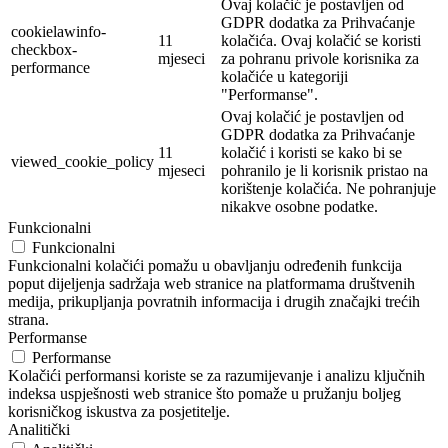
Ovaj kolačić je postavljen od
GDPR dodatka za Prihvaćanje
cookielawinfo-
11
kolačića. Ovaj kolačić se koristi
checkbox-
mjeseci
za pohranu privole korisnika za
performance
kolačiće u kategoriji
"Performanse".
Ovaj kolačić je postavljen od
GDPR dodatka za Prihvaćanje
11
kolačić i koristi se kako bi se
viewed_cookie_policy
mjeseci
pohranilo je li korisnik pristao na
korištenje kolačića. Ne pohranjuje
nikakve osobne podatke.
Funkcionalni
Funkcionalni
Funkcionalni kolačići pomažu u obavljanju određenih funkcija
poput dijeljenja sadržaja web stranice na platformama društvenih
medija, prikupljanja povratnih informacija i drugih značajki trećih
strana.
Performanse
Performanse
Kolačići performansi koriste se za razumijevanje i analizu ključnih
indeksa uspješnosti web stranice što pomaže u pružanju boljeg
korisničkog iskustva za posjetitelje.
Analitički