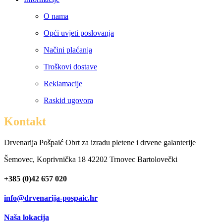
O nama
Opći uvjeti poslovanja
Načini plaćanja
Troškovi dostave
Reklamacije
Raskid ugovora
Kontakt
Drvenarija Pošpaić Obrt za izradu pletene i drvene galanterije
Šemovec, Koprivnička 18 42202 Trnovec Bartolovečki
+385 (0)42 657 020
info@drvenarija-pospaic.hr
Naša lokacija