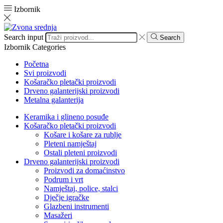
Izbornik
Search input
Search
Izbornik
Categories
Početna
Svi proizvodi
Košaračko pletački proizvodi
Drveno galanterijski proizvodi
Metalna galanterija
Keramika i glineno posuđe
Košaračko pletački proizvodi
Košare i košare za rublje
Pleteni namještaj
Ostali pleteni proizvodi
Drveno galanterijski proizvodi
Proizvodi za domaćinstvo
Podrum i vrt
Namještaj, police, stalci
Dječje igračke
Glazbeni instrumenti
Masažeri