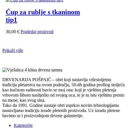
Ćup za rublje s tkaninom
tip1
30,00
€
Pogledaj proizvod
Prikaži više
DRVENARIJA POŠPAIĆ – obrt koji nastavlja višestoljetnu
tradiciju pletarstva na ovom području, 50-tih godina prošlog stoljeća
kao kućnom radinosti bavio se moj otac koji je vještinu pletenja
vrbovom šibom naslijedio od svojeg oca, te je tu istu vještinu prenio
na mene, kao svog sina.
Tako da 1991. Godine nastaje obrt usprkos novim tehnologijama
nastavljamo tradiciju izrade pletenih proizvoda. Uz izradu pletene
bavimo se i proizvodnjom drvene galanterije.
Kategorije