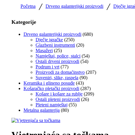
/
/
Početna
Drveno galanterijski proizvodi
Dječje igra
Kategorije
Drveno galanterijski proizvodi
(680)
Dječje igračke
(250)
Glazbeni instrumenti
(20)
Masažeri
(25)
Namještaj, police, stalci
(54)
Ostali drveni proizvodi
(54)
Podrum i vrt
(77)
Proizvodi za domaćinstvo
(207)
Suveniri, slike, raspela
(90)
Keramika i glineno posuđe
(43)
Košaračko pletački proizvodi
(287)
Košare i košare za rublje
(209)
Ostali pleteni proizvodi
(26)
Pleteni namještaj
(55)
Metalna galanterija
(80)