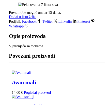
Povrat robe moguć unutar 15 dana.
Dodaj u listu želja
Podijeli:
Facebook
Twitter
Linkedin
Pinterest
Whatsapp
Opis proizvoda
Vjetrenjaća sa točkama
Povezani proizvodi
Avan mali
14,00
€
Pogledaj proizvod