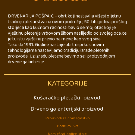
DRVENARIJA POŠPAIĆ – obrt koji nastavlja višestoljetnu
tradiciju pletarstva na ovom području, 50-tih godina prošlog
stoljeća kao kućnom radinosti bavio se moj otac koji je
vještinu pletenja vrbovom šibom naslijedio od svojeg oca, te
je tu istu vještinu prenio na mene, kao svog sina.
Tako da 1991. Godine nastaje obrt usprkos novim
tehnologijama nastavljamo tradiciju izrade pletenih
proizvoda. Uz izradu pletene bavimo se i proizvodnjom
drvene galanterije.
KATEGORIJE
Košaračko pletački roizvodi
Drveno galanterijski proizvodi
Proizvodi za domaćinstvo
Podrum i vrt
Namještaj, police, stalci