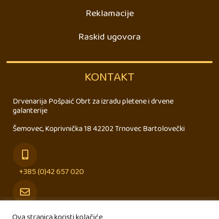
Reklamacije
Raskid ugovora
KONTAKT
Drvenarija Pošpaić Obrt za izradu pletene i drvene
galanterije
Šemovec, Koprivnička 18 42202 Trnovec Bartolovečki
+385 (0)42 657 020
info@drvenarija-pospaic.hr
Ova stranica koristi kolačiće