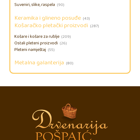
Suveniri, slike, raspela
(90)
Keramika i glineno posuđe
(43)
Košaračko pletački proizvodi
(287)
Košare i košare za rublje
(209)
Ostali pleteni proizvodi
(26)
Pleteni namještaj
(55)
Metalna galanterija
(80)