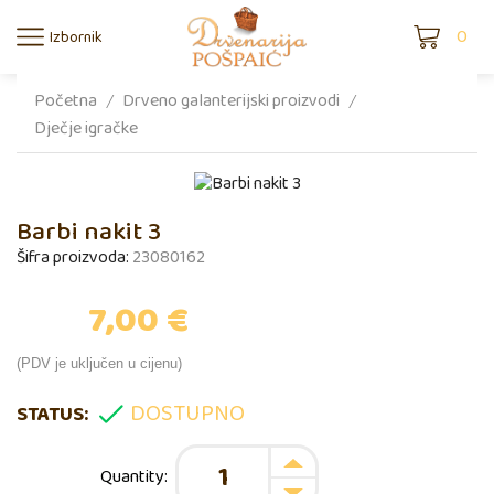
0
Izbornik
Početna
Drveno galanterijski proizvodi
/
/
Dječje igračke
Barbi nakit 3
Šifra proizvoda:
23080162
7,00
€
(PDV je uključen u cijenu)
DOSTUPNO
STATUS: