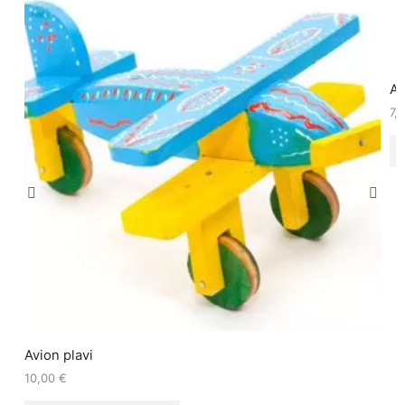
Au
7,
Avion plavi
10,00
€