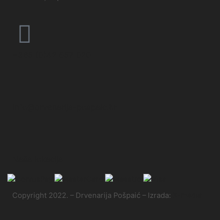
+385 (0)42 657 020
info@drvenarija-pospaic.hr
Naša lokacija
Copyright 2022. – Drvenarija Pošpaić – Izrada:
X-media