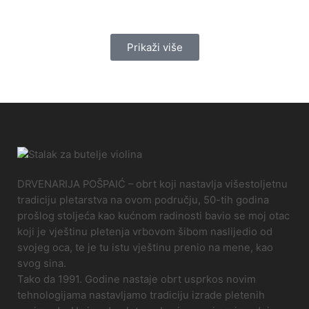
Prikaži više
DRVENARIJA POŠPAIĆ – obrt koji nastavlja višestoljetnu
tradiciju pletarstva na ovom području, 50-tih godina
prošlog stoljeća kao kućnom radinosti bavio se moj otac
koji je vještinu pletenja vrbovom šibom naslijedio od
svojeg oca, te je tu istu vještinu prenio na mene, kao
svog sina.
Tako da 1991. Godine nastaje obrt usprkos novim
tehnologijama nastavljamo tradiciju izrade pletenih