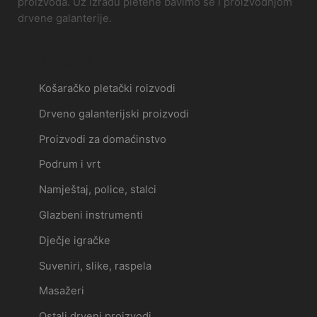
proizvoda. Uz izradu pletene bavimo se i proizvodnjom
drvene galanterije.
Kategorije
Košaračko pletački roizvodi
Drveno galanterijski proizvodi
Proizvodi za domaćinstvo
Podrum i vrt
Namještaj, police, stalci
Glazbeni instrumenti
Dječje igračke
Suveniri, slike, raspela
Masažeri
Ostali drveni proizvodi