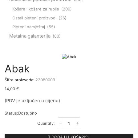
Košare i košare za rublje
(209)
Ostali pleteni proizvodi
(26)
Pleteni namještaj
(55)
Metalna galanterija
(80)
Abak
Šifra proizvoda:
23080009
14,00
€
(PDV je uključen u cijenu)
Status:
Dostupno
DODAJ U KOŠARICU