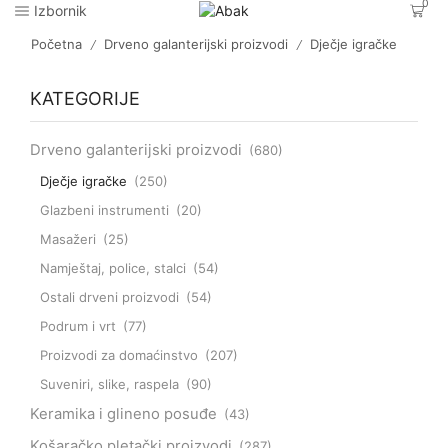
0
Izbornik
Početna
Drveno galanterijski proizvodi
Dječje igračke
/
/
KATEGORIJE
Drveno galanterijski proizvodi
(680)
Dječje igračke
(250)
Glazbeni instrumenti
(20)
Masažeri
(25)
Namještaj, police, stalci
(54)
Ostali drveni proizvodi
(54)
Podrum i vrt
(77)
Proizvodi za domaćinstvo
(207)
Suveniri, slike, raspela
(90)
Keramika i glineno posuđe
(43)
Košaračko pletački proizvodi
(287)