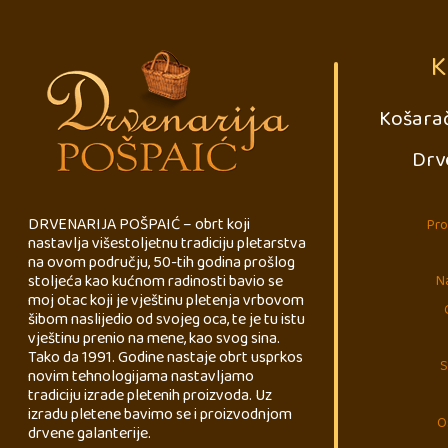
K
Košarač
Drv
DRVENARIJA POŠPAIĆ – obrt koji
Pro
nastavlja višestoljetnu tradiciju pletarstva
na ovom području, 50-tih godina prošlog
stoljeća kao kućnom radinosti bavio se
Na
moj otac koji je vještinu pletenja vrbovom
šibom naslijedio od svojeg oca, te je tu istu
vještinu prenio na mene, kao svog sina.
Tako da 1991. Godine nastaje obrt usprkos
S
novim tehnologijama nastavljamo
tradiciju izrade pletenih proizvoda. Uz
izradu pletene bavimo se i proizvodnjom
O
drvene galanterije.