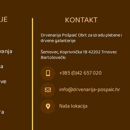
JE
KONTAKT
Drvenarija Pošpaić Obrt za izradu pletene i
drvene galanterije
vanja
Šemovec, Koprivnička 18 42202 Trnovec
Bartolovečki
ja
+385 (0)42 657 020
ave
info@drvenarija-pospaic.hr
Naša lokacija
ra