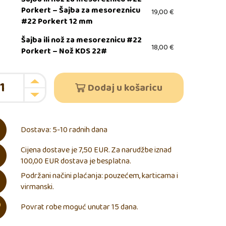
Porkert – Šajba za mesoreznicu
19,00
€
#22 Porkert 12 mm
Šajba ili nož za mesoreznicu #22
18,00
€
Porkert – Nož KDS 22#
Dodaj u košaricu
Dostava: 5-10 radnih dana
Cijena dostave je 7,50 EUR. Za narudžbe iznad
100,00 EUR dostava je besplatna.
Podržani načini plaćanja: pouzećem, karticama i
virmanski.
Povrat robe moguć unutar 15 dana.