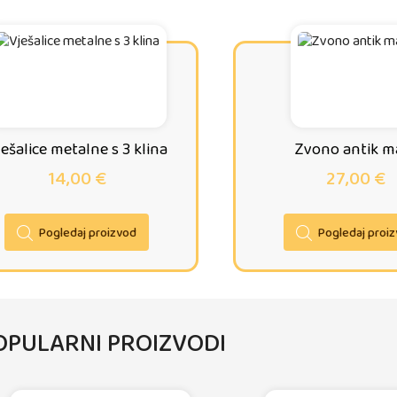
ešalice metalne s 3 klina
Zvono antik m
14,00
€
27,00
€
Pogledaj proizvod
Pogledaj proi
OPULARNI PROIZVODI