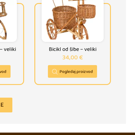
 veliki
Bicikl od šibe – veliki
34,00
€
zvod
Pogledaj proizvod
ŠE