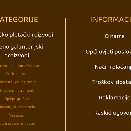
ATEGORIJE
INFORMACI
ko pletački roizvodi
O nama
eno galanterijski
Opći uvjeti poslo
proizvodi
Načini plaćan
izvodi za domaćinstvo
Podrum i vrt
Troškovi dost
mještaj, police, stalci
Glazbeni instrumenti
Reklamacije
Dječje igračke
uveniri, slike, raspela
Raskid ugovo
Masažeri
stali drveni proizvodi