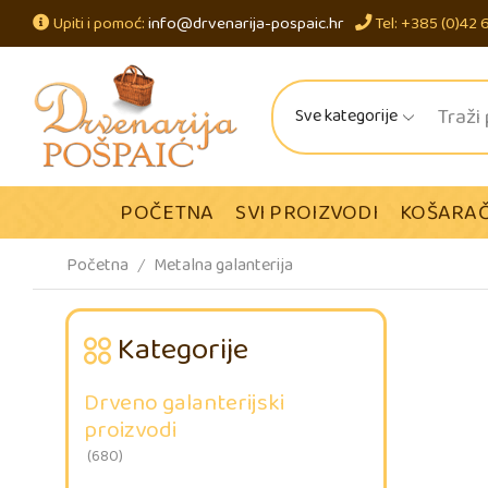
Upiti i pomoć:
info@drvenarija-pospaic.hr
Tel: +385 (0)42 
Sve kategorije
POČETNA
SVI PROIZVODI
KOŠARAČ
Početna
Metalna galanterija
/
Kategorije
Drveno galanterijski
proizvodi
(680)