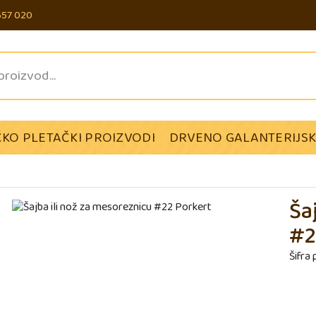
657 020
KO PLETAČKI PROIZVODI
DRVENO GALANTERIJSK
Ša
#2
Šifra