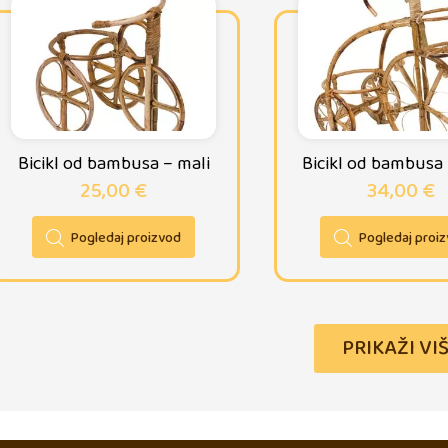
Bicikl od bambusa – mali
Bicikl od bambusa –
25,00
€
34,00
€
Pogledaj proizvod
Pogledaj proi
PRIKAŽI VI