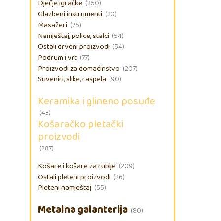
Dječje igračke
(250)
Glazbeni instrumenti
(20)
Masažeri
(25)
Namještaj, police, stalci
(54)
Ostali drveni proizvodi
(54)
Podrum i vrt
(77)
Proizvodi za domaćinstvo
(207)
Suveniri, slike, raspela
(90)
Keramika i glineno posuđe
(43)
Košaračko pletački
proizvodi
(287)
Košare i košare za rublje
(209)
Ostali pleteni proizvodi
(26)
Pleteni namještaj
(55)
Metalna galanterija
(80)