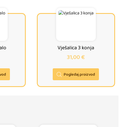
alo
Vješalica 3 konja
31,00
€
zvod
Pogledaj proizvod