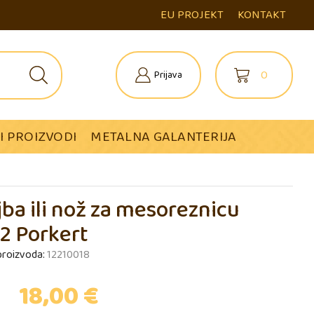
EU PROJEKT
KONTAKT
0
Prijava
I PROIZVODI
METALNA GALANTERIJA
jba ili nož za mesoreznicu
2 Porkert
 proizvoda:
12210018
18,00
€