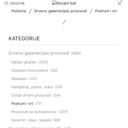
0
Izbornik
/
/
Početna
Drveno galanterijski proizvodi
Podrum i vrt
/
KATEGORIJE
Drveno galanterijski proizvodi
(680)
Dječje igračke
(250)
Glazbeni instrumenti
(20)
Masažeri
(25)
Namještaj, police, stalci
(54)
Ostali drveni proizvodi
(54)
Podrum i vrt
(77)
Proizvodi za domaćinstvo
(207)
Suveniri, slike, raspela
(90)