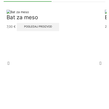
Bat za meso
B
7,00
€
22
POGLEDAJ PROIZVOD