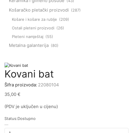
Keramika i glineno posuđe
(43)
Košaračko pletački proizvodi
(287)
Košare i košare za rublje
(209)
Ostali pleteni proizvodi
(26)
Pleteni namještaj
(55)
Metalna galanterija
(80)
Kovani bat
Šifra proizvoda:
22080104
35,00
€
(PDV je uključen u cijenu)
Status:
Dostupno