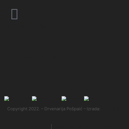
+385 (0)42 657 020
info@drvenarija-pospaic.hr
Naša lokacija
Copyright 2022. – Drvenarija Pošpaić – Izrada:
X-media
Opći uvjeti poslovnja
|
Izjava o privatnosti i sigurnosti