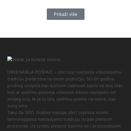
Prikaži više
DRVENARIJA POŠPAIĆ – obrt koji nastavlja višestoljetnu
tradiciju pletarstva na ovom području, 50-tih godina
prošlog stoljeća kao kućnom radinosti bavio se moj otac
koji je vještinu pletenja vrbovom šibom naslijedio od
svojeg oca, te je tu istu vještinu prenio na mene, kao
svog sina.
Tako da 1991. Godine nastaje obrt usprkos novim
tehnologijama nastavljamo tradiciju izrade pletenih
proizvoda. Uz izradu pletene bavimo se i proizvodnjom