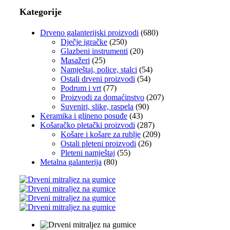
Kategorije
Drveno galanterijski proizvodi
(680)
Dječje igračke
(250)
Glazbeni instrumenti
(20)
Masažeri
(25)
Namještaj, police, stalci
(54)
Ostali drveni proizvodi
(54)
Podrum i vrt
(77)
Proizvodi za domaćinstvo
(207)
Suveniri, slike, raspela
(90)
Keramika i glineno posuđe
(43)
Košaračko pletački proizvodi
(287)
Košare i košare za rublje
(209)
Ostali pleteni proizvodi
(26)
Pleteni namještaj
(55)
Metalna galanterija
(80)