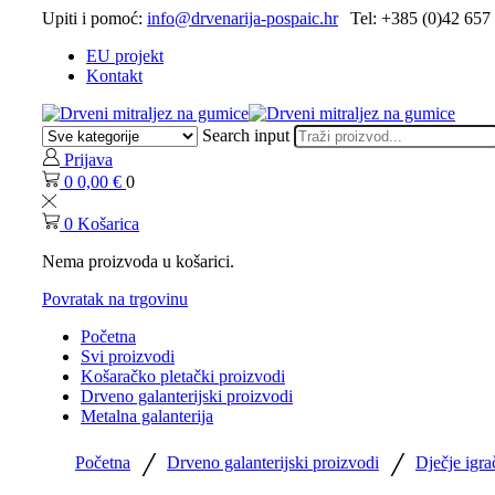
Upiti i pomoć:
info@drvenarija-pospaic.hr
Tel: +385 (0)42 657
EU projekt
Kontakt
Search input
Prijava
0
0,00
€
0
0
Košarica
Nema proizvoda u košarici.
Povratak na trgovinu
Početna
Svi proizvodi
Košaračko pletački proizvodi
Drveno galanterijski proizvodi
Metalna galanterija
/
/
Početna
Drveno galanterijski proizvodi
Dječje igra