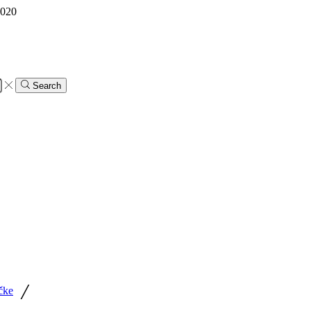
 020
Search
/
čke