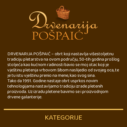
DRVENARIJA POŠPAIĆ – obrt koji nastavlja višestoljetnu
tradiciju pletarstva na ovom području, 50-tih godina prošlog
stoljeća kao kućnom radinosti bavio se moj otac koji je
vještinu pletenja vrbovom šibom naslijedio od svojeg oca, te
je tu istu vještinu prenio na mene, kao svog sina.
Tako da 1991. Godine nastaje obrt usprkos novim
tehnologijama nastavljamo tradiciju izrade pletenih
proizvoda. Uz izradu pletene bavimo se i proizvodnjom
drvene galanterije.
KATEGORIJE