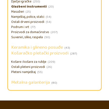
Dječje igračke
(250)
Glazbeni instrumenti
(20)
Masažeri
(25)
Namještaj, police, stalci
(54)
Ostali drveni proizvodi
(54)
Podrum i vrt
(77)
Proizvodi za domaćinstvo
(207)
Suveniri, slike, raspela
(90)
Keramika i glineno posuđe
(43)
Košaračko pletački proizvodi
(287)
Košare i košare za rublje
(209)
Ostali pleteni proizvodi
(26)
Pleteni namještaj
(55)
Metalna galanterija
(80)