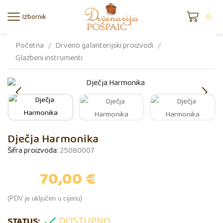
0
Izbornik
Početna
Drveno galanterijski proizvodi
/
/
Glazbeni instrumenti
Dječja Harmonika
Šifra proizvoda:
25080007
70,00
€
(PDV je uključen u cijenu)
DOSTUPNO
STATUS: