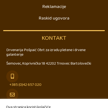
Reklamacije
Raskid ugovora
KONTAKT
Drvenarija Pošpaić Obrt za izradu pletene i drvene
galanterije
Šemovec, Koprivnička 18 42202 Trnovec Bartolovečki
+385 (0)42 657 020
info@drvenarija-pospaic.hr
Ova stranica koristi kolačiće