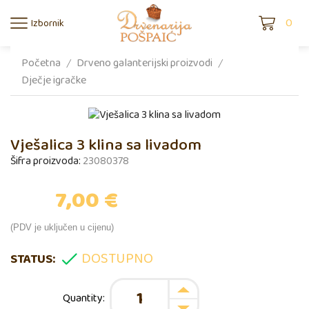
0
Izbornik
Početna
Drveno galanterijski proizvodi
/
/
Dječje igračke
Vješalica 3 klina sa livadom
Šifra proizvoda:
23080378
7,00
€
(PDV je uključen u cijenu)
DOSTUPNO
STATUS: