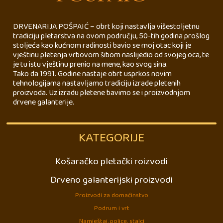
DRVENARIJA POŠPAIĆ – obrt koji nastavlja višestoljetnu
tradiciju pletarstva na ovom području, 50-tih godina prošlog
stoljeća kao kućnom radinosti bavio se moj otac koji je
vještinu pletenja vrbovom šibom naslijedio od svojeg oca, te
je tu istu vještinu prenio na mene, kao svog sina.
Tako da 1991. Godine nastaje obrt usprkos novim
tehnologijama nastavljamo tradiciju izrade pletenih
proizvoda. Uz izradu pletene bavimo se i proizvodnjom
drvene galanterije.
KATEGORIJE
Košaračko pletački roizvodi
Drveno galanterijski proizvodi
Proizvodi za domaćinstvo
Podrum i vrt
Namještaj, police, stalci