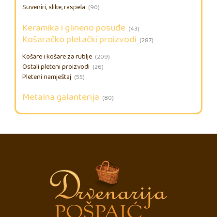
Suveniri, slike, raspela
(90)
Keramika i glineno posuđe
(43)
Košaračko pletački proizvodi
(287)
Košare i košare za rublje
(209)
Ostali pleteni proizvodi
(26)
Pleteni namještaj
(55)
Metalna galanterija
(80)