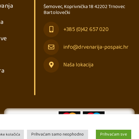
vanja
Šemovec, Koprivnička 18 42202 Trnovec
Bartolovečki
ja
+385 (0)42 657 020
ave
info@drvenarija-pospaic.hr
Naša lokacija
ra
Prihvaćam samo neophodno
Prihvaćam sve
ke kolačića