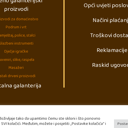
eno galanterijski
Opći uvjeti poslo
proizvodi
Načini plaćan
izvodi za domaćinstvo
Podrum i vrt
Troškovi dost
mještaj, police, stalci
Glazbeni instrumenti
Reklamacije
Dječje igračke
uveniri, slike, raspela
Raskid ugovo
Masažeri
stali drveni proizvodi
alna galanterija
doživljaje tako da upamtimo čemu ste skloni i što ponovno
 SVI kolačići. Međutim, možete i posjetiti „Postavke kolačića“ i
Postav