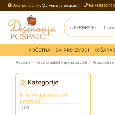
Upiti i pomoć:
info@drvenarija-pospaic.hr
Tel: +385 (0)42 
Sve kategorije
POČETNA
SVI PROIZVODI
KOŠARAČ
Početna
Drveno galanterijski proizvodi
Proizvodi za
/
/
Kategorije
Drveno galanterijski
proizvodi
(680)