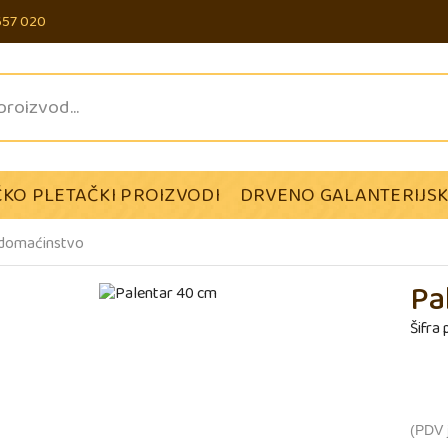
657 020
KO PLETAČKI PROIZVODI
DRVENO GALANTERIJSK
 domaćinstvo
Pa
Šifra
(PDV j