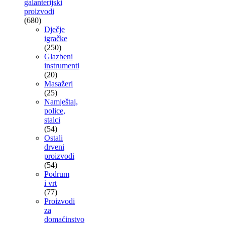
galanterijski
proizvodi
(680)
Dječje
igračke
(250)
Glazbeni
instrumenti
(20)
Masažeri
(25)
Namještaj,
police,
stalci
(54)
Ostali
drveni
proizvodi
(54)
Podrum
i vrt
(77)
Proizvodi
za
domaćinstvo