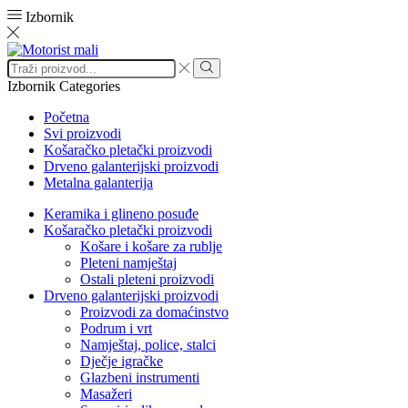
Izbornik
Izbornik
Categories
Početna
Svi proizvodi
Košaračko pletački proizvodi
Drveno galanterijski proizvodi
Metalna galanterija
Keramika i glineno posuđe
Košaračko pletački proizvodi
Košare i košare za rublje
Pleteni namještaj
Ostali pleteni proizvodi
Drveno galanterijski proizvodi
Proizvodi za domaćinstvo
Podrum i vrt
Namještaj, police, stalci
Dječje igračke
Glazbeni instrumenti
Masažeri