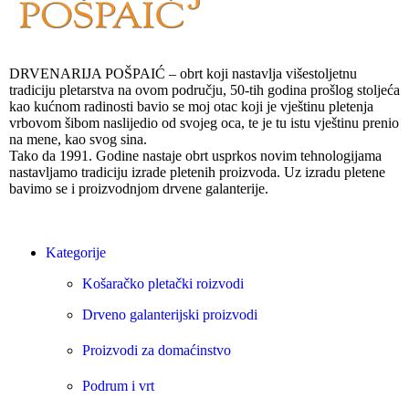
DRVENARIJA POŠPAIĆ – obrt koji nastavlja višestoljetnu
tradiciju pletarstva na ovom području, 50-tih godina prošlog stoljeća
kao kućnom radinosti bavio se moj otac koji je vještinu pletenja
vrbovom šibom naslijedio od svojeg oca, te je tu istu vještinu prenio
na mene, kao svog sina.
Tako da 1991. Godine nastaje obrt usprkos novim tehnologijama
nastavljamo tradiciju izrade pletenih proizvoda. Uz izradu pletene
bavimo se i proizvodnjom drvene galanterije.
Kategorije
Košaračko pletački roizvodi
Drveno galanterijski proizvodi
Proizvodi za domaćinstvo
Podrum i vrt