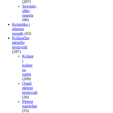
(207)
Suveniri,
slike,
raspela
(90)
Keramika i
glineno
posuđe
(43)
Košaračko
pletački
proizvodi
(287)
Košare
i
košare
za
rublje
(209)
Ostali
pleteni
proizvodi
(26)
Pleteni
namještaj
(55)