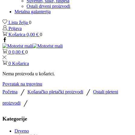
Suveniri, slike, raspela
Ostali drveni proizvodi
Metalna galanterija
Lista želja
0
Prijava
Košarica
0,00
€
0
0
0,00
€
0
0
Košarica
Nema proizvoda u košarici.
Povratak na trgovinu
/
/
Početna
Košaračko pletački proizvodi
Ostali pleteni
/
proizvodi
Kategorije
Drveno