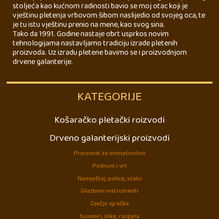
stoljeća kao kućnom radinosti bavio se moj otac koji je
vještinu pletenja vrbovom šibom naslijedio od svojeg oca, te
je tu istu vještinu prenio na mene, kao svog sina.
Tako da 1991. Godine nastaje obrt usprkos novim
tehnologijama nastavljamo tradiciju izrade pletenih
proizvoda. Uz izradu pletene bavimo se i proizvodnjom
drvene galanterije.
KATEGORIJE
Košaračko pletački roizvodi
Drveno galanterijski proizvodi
Proizvodi za domaćinstvo
Podrum i vrt
Namještaj, police, stalci
Glazbeni instrumenti
Dječje igračke
Suveniri, slike, raspela