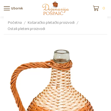
0
Izbornik
Početna
Košaračko pletački proizvodi
/
/
Ostali pleteni proizvodi