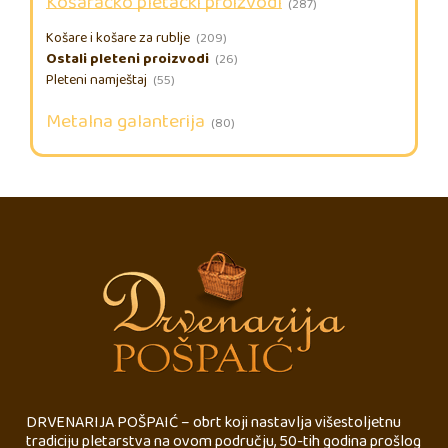
Košaračko pletački proizvodi
(287)
Košare i košare za rublje
(209)
Ostali pleteni proizvodi
(26)
Pleteni namještaj
(55)
Metalna galanterija
(80)
DRVENARIJA POŠPAIĆ – obrt koji nastavlja višestoljetnu
tradiciju pletarstva na ovom području, 50-tih godina prošlog