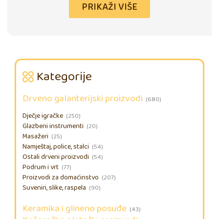
PRIKAŽI VIŠE
Kategorije
Drveno galanterijski proizvodi
(680)
Dječje igračke
(250)
Glazbeni instrumenti
(20)
Masažeri
(25)
Namještaj, police, stalci
(54)
Ostali drveni proizvodi
(54)
Podrum i vrt
(77)
Proizvodi za domaćinstvo
(207)
Suveniri, slike, raspela
(90)
Keramika i glineno posuđe
(43)