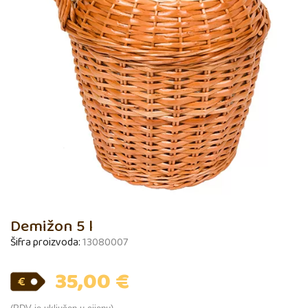
Demižon 5 l
Šifra proizvoda:
13080007
35,00
€