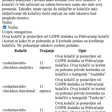
kolačići će biti sačuvani na vašem browseru samo ako date svoj
pristanak. Također, imate opciju da isključite te kolačiće iako
isključivanje tih kolačića može utjecati na vaše iskustvo kod
pregleda stranice.
Nužni
Nužni
Uvijek omogućeno
Ovaj kolačić je postavljen od GDPR dodatka za Prihvaćanje kolačić
i koristi se kako bi se pohranilo je li korisnik pristao na korištenje
kolačića. Ne pohranjuje nikakve osobne podatke.
Kolačić
Trajanje
Opis
Ovaj kolačić je postavljen od
GDPR dodatka za Prihvaćanje
cookielawinfo-
11
kolačića. Ovaj kolačić se koristi
checkbox-analytics
mjeseci
za pohranu privole korisnika za
kolačiće u kategoriji "Analitika".
Ovaj kolačić je postavljen od
GDPR dodatka za Prihvaćanje
cookielawinfo-
11
kolačića. Ovaj kolačić se koristi
checkbox-functional
mjeseci
za pohranu privole korisnika za
kolačiće u kategoriji "Funkcije".
Ovaj kolačić je postavljen od
GDPR dodatka za Prihvaćanje
cookielawinfo-
11