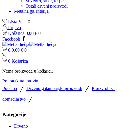
Suveniri, slike, raspela
Ostali drveni proizvodi
Metalna galanterija
Lista želja
0
Prijava
Košarica
0,00
€
0
Facebook
0
0,00
€
0
0
Košarica
Nema proizvoda u košarici.
Povratak na trgovinu
/
/
Početna
Drveno galanterijski proizvodi
Proizvodi za
/
domaćinstvo
Kategorije
Drveno