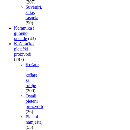
(207)
Suveniri,
slike,
raspela
(90)
Keramika i
glineno
posuđe
(43)
Košaračko
pletački
proizvodi
(287)
Košare
i
košare
za
rublje
(209)
Ostali
pleteni
proizvodi
(26)
Pleteni
namještaj
(55)