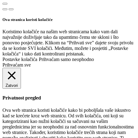
Ova stranica koristi kolačiće
Koristimo kolačiće na našim web stranicama kako vam dali
najvažnije doživljaje tako da upamtimo čemu ste skloni i što
ponovno posjećujete. Klikom na “Prihvati sve” dajete svoju privolu
da se koriste SVI kolačići. Međutim, možete i posjetiti „Postavke
kolačića“ i tako dati kontrolirani pristanak.
Postavke kolačića
Prihvaćam samo neophodno
Prihvaćam sve
Zatvori
Privatnost pregled
Ova web stranica koristi kolačiće kako bi poboljšala vaše iskustvo
kad se krećete kroz web stranicu. Od svih kolačića, oni koji su
kategorizirani kao nužni kolačići su sačuvani na vašim
preglednicima jer su neophodni za rad osnovnim funkcionalnostima
web stranice. Također, koristimo kolačiće trećih strana koji nam
pomažu analizirati i shvatiti kako koristite ovu web stranicu. Ti