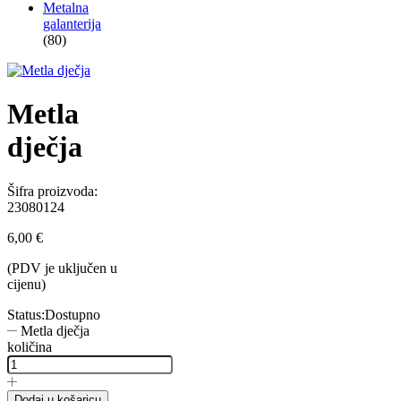
Metalna
galanterija
(80)
Metla
dječja
Šifra proizvoda:
23080124
6,00
€
(PDV je uključen u
cijenu)
Status:
Dostupno
Metla dječja
količina
Dodaj u košaricu