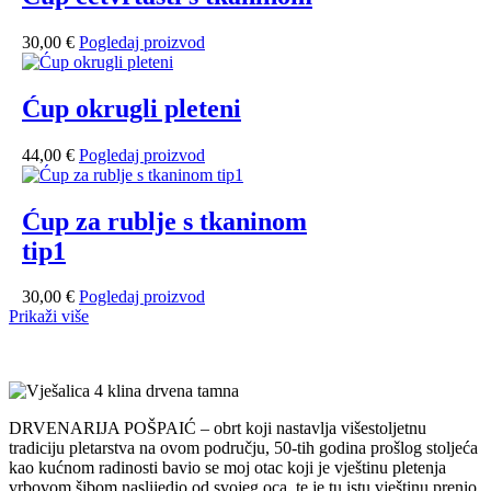
30,00
€
Pogledaj proizvod
Ćup okrugli pleteni
44,00
€
Pogledaj proizvod
Ćup za rublje s tkaninom
tip1
30,00
€
Pogledaj proizvod
Prikaži više
DRVENARIJA POŠPAIĆ – obrt koji nastavlja višestoljetnu
tradiciju pletarstva na ovom području, 50-tih godina prošlog stoljeća
kao kućnom radinosti bavio se moj otac koji je vještinu pletenja
vrbovom šibom naslijedio od svojeg oca, te je tu istu vještinu prenio