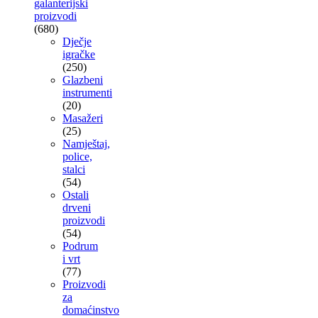
galanterijski
proizvodi
(680)
Dječje
igračke
(250)
Glazbeni
instrumenti
(20)
Masažeri
(25)
Namještaj,
police,
stalci
(54)
Ostali
drveni
proizvodi
(54)
Podrum
i vrt
(77)
Proizvodi
za
domaćinstvo