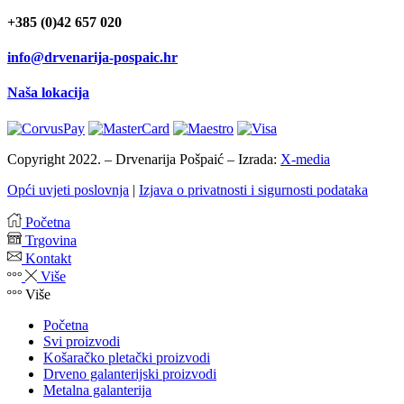
+385 (0)42 657 020
info@drvenarija-pospaic.hr
Naša lokacija
Copyright 2022. – Drvenarija Pošpaić – Izrada:
X-media
Opći uvjeti poslovnja
|
Izjava o privatnosti i sigurnosti podataka
Početna
Trgovina
Kontakt
Više
Više
Početna
Svi proizvodi
Košaračko pletački proizvodi
Drveno galanterijski proizvodi
Metalna galanterija