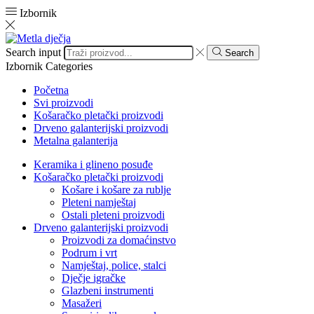
Izbornik
Search input
Search
Izbornik
Categories
Početna
Svi proizvodi
Košaračko pletački proizvodi
Drveno galanterijski proizvodi
Metalna galanterija
Keramika i glineno posuđe
Košaračko pletački proizvodi
Košare i košare za rublje
Pleteni namještaj
Ostali pleteni proizvodi
Drveno galanterijski proizvodi
Proizvodi za domaćinstvo
Podrum i vrt
Namještaj, police, stalci
Dječje igračke
Glazbeni instrumenti
Masažeri