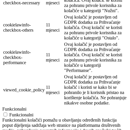
kolačića. Ovaj kolačić se koristi
checkbox-necessary
mjeseci
za pohranu privole korisnika za
kolačiće u kategoriji "Nužni".
Ovaj kolačić je postavljen od
GDPR dodatka za Prihvaćanje
cookielawinfo-
11
kolačića. Ovaj kolačić se koristi
checkbox-others
mjeseci
za pohranu privole korisnika za
kolačiće u kategoriji "Ostalo".
Ovaj kolačić je postavljen od
GDPR dodatka za Prihvaćanje
cookielawinfo-
11
kolačića. Ovaj kolačić se koristi
checkbox-
mjeseci
za pohranu privole korisnika za
performance
kolačiće u kategoriji
"Performanse".
Ovaj kolačić je postavljen od
GDPR dodatka za Prihvaćanje
11
kolačić i koristi se kako bi se
viewed_cookie_policy
mjeseci
pohranilo je li korisnik pristao na
korištenje kolačića. Ne pohranjuje
nikakve osobne podatke.
Funkcionalni
Funkcionalni
Funkcionalni kolačići pomažu u obavljanju određenih funkcija
poput dijeljenja sadržaja web stranice na platformama društvenih