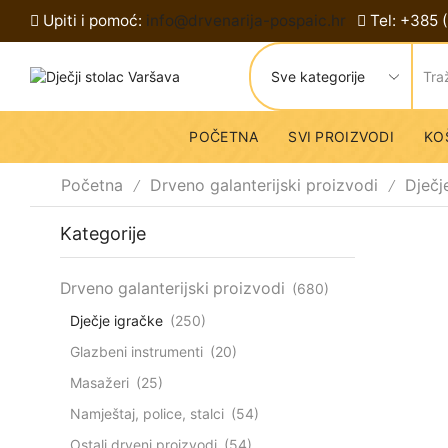
Upiti i pomoć:
info@drvenarija-pospaic.hr
Tel: +385 
POČETNA
SVI PROIZVODI
KO
Početna
Drveno galanterijski proizvodi
Dječj
/
/
Kategorije
Drveno galanterijski proizvodi
(680)
Dječje igračke
(250)
Glazbeni instrumenti
(20)
Masažeri
(25)
Namještaj, police, stalci
(54)
Ostali drveni proizvodi
(54)