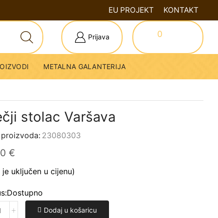
EU PROJEKT
KONTAKT
0
Prijava
0,00
€
OIZVODI
METALNA GALANTERIJA
ečji stolac Varšava
 proizvoda:
23080303
00
€
je uključen u cijenu)
s:
Dostupno
Dodaj u košaricu