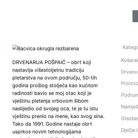
Katego
Košarač
DRVENARIJA POŠPAIĆ – obrt koji
nastavlja višestoljetnu tradiciju
Drveno 
pletarstva na ovom području, 50-tih
Proizv
godina prošlog stoljeća kao kućnom
radinosti bavio se moj otac koji je
Podrum 
vještinu pletenja vrbovom šibom
Namješt
naslijedio od svojeg oca, te je tu istu
vještinu prenio na mene, kao svog sina.
Glazben
Tako da 1991. Godine nastaje obrt
Dječje 
usprkos novim tehnologijama