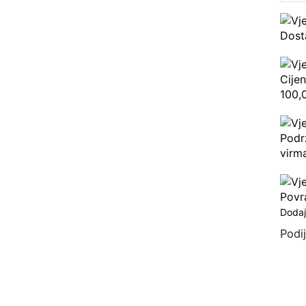
Dost
Cije
100,
Podr
virma
Povr
Dodaj 
Podij