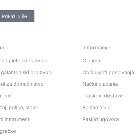
Prikaži više
rije
Informacije
ko pletački roizvodi
O nama
galanterijski proizvodi
Opći uvjeti poslovanja
odi za domaćinstvo
Načini plaćanja
i vrt
Troškovi dostave
aj, police, stalci
Reklamacije
i instrumenti
Raskid ugovora
igračke