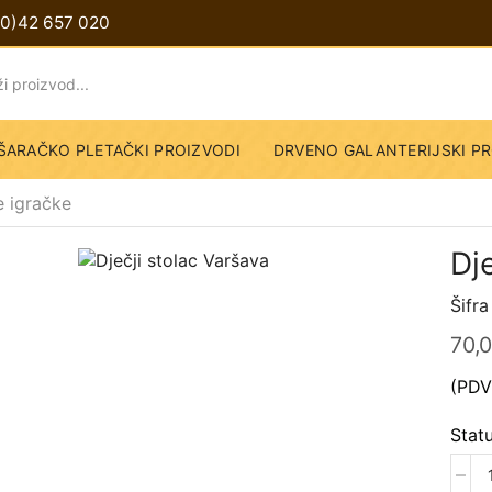
(0)42 657 020
ŠARAČKO PLETAČKI PROIZVODI
DRVENO GALANTERIJSKI PR
e igračke
Dj
Šifra
70,
(PDV 
Statu