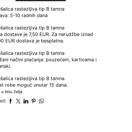
ava: 5-10 radnih dana
na dostave je 7,50 EUR. Za narudžbe iznad
00 EUR dostava je besplatna.
žani načini plaćanja: pouzećem, karticama i
nski.
at robe moguć unutar 15 dana.
u listu želja
eli: