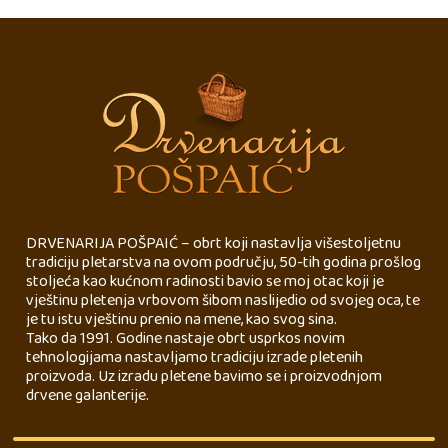
DRVENARIJA POŠPAIĆ – obrt koji nastavlja višestoljetnu
tradiciju pletarstva na ovom području, 50-tih godina prošlog
stoljeća kao kućnom radinosti bavio se moj otac koji je
vještinu pletenja vrbovom šibom naslijedio od svojeg oca, te
je tu istu vještinu prenio na mene, kao svog sina.
Tako da 1991. Godine nastaje obrt usprkos novim
tehnologijama nastavljamo tradiciju izrade pletenih
proizvoda. Uz izradu pletene bavimo se i proizvodnjom
drvene galanterije.