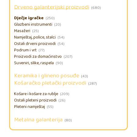
Drveno galanterijski proizvodi
(680)
Dječje igračke
(250)
Glazbeni instrumenti
(20)
Masažeri
(25)
Namještaj, police, stalci
(54)
Ostali drveni proizvodi
(54)
Podrum i vrt
(77)
Proizvodi za domaćinstvo
(207)
Suveniri, slike, raspela
(90)
Keramika i glineno posuđe
(43)
Košaračko pletački proizvodi
(287)
Košare i košare za rublje
(209)
Ostali pleteni proizvodi
(26)
Pleteni namještaj
(55)
Metalna galanterija
(80)