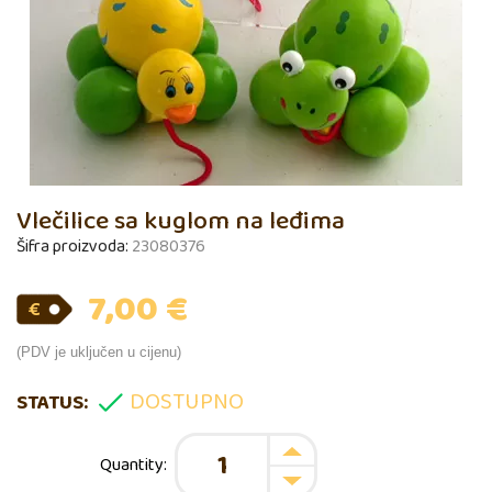
Vlečilice sa kuglom na leđima
Šifra proizvoda:
23080376
7,00
€
(PDV je uključen u cijenu)
DOSTUPNO
STATUS: