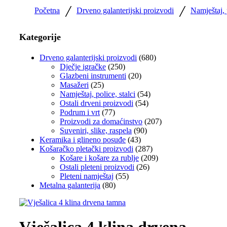
/
/
Početna
Drveno galanterijski proizvodi
Namještaj, p
Kategorije
Drveno galanterijski proizvodi
(680)
Dječje igračke
(250)
Glazbeni instrumenti
(20)
Masažeri
(25)
Namještaj, police, stalci
(54)
Ostali drveni proizvodi
(54)
Podrum i vrt
(77)
Proizvodi za domaćinstvo
(207)
Suveniri, slike, raspela
(90)
Keramika i glineno posuđe
(43)
Košaračko pletački proizvodi
(287)
Košare i košare za rublje
(209)
Ostali pleteni proizvodi
(26)
Pleteni namještaj
(55)
Metalna galanterija
(80)