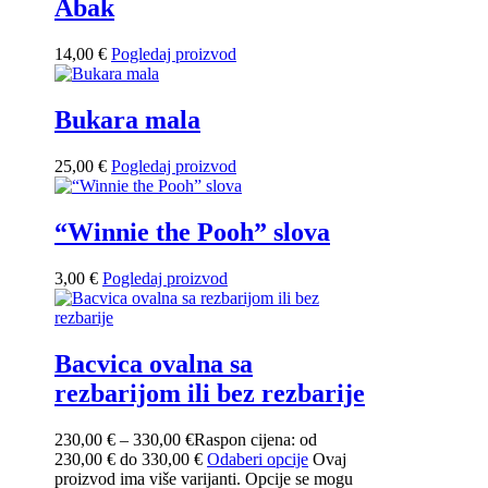
Abak
14,00
€
Pogledaj proizvod
Bukara mala
25,00
€
Pogledaj proizvod
“Winnie the Pooh” slova
3,00
€
Pogledaj proizvod
Bacvica ovalna sa
rezbarijom ili bez rezbarije
230,00
€
–
330,00
€
Raspon cijena: od
230,00 € do 330,00 €
Odaberi opcije
Ovaj
proizvod ima više varijanti. Opcije se mogu