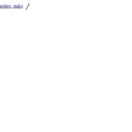
/
olice, stalci