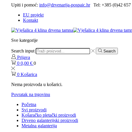
Upiti i pomoć:
info@drvenarija-pospaic.hr
Tel: +385 (0)42 657
EU projekt
Kontakt
Sve kategorije
Search input
Search
Prijava
0
0,00
€
0
0
Košarica
Nema proizvoda u košarici.
Povratak na trgovinu
Početna
Svi proizvodi
Košaračko pletački proizvodi
Drveno galanterijski proizvodi
Metalna galanterija