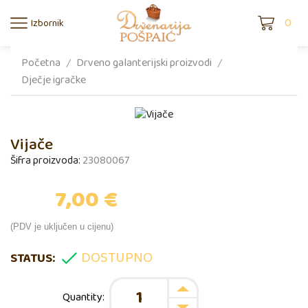
0
Izbornik
Početna
Drveno galanterijski proizvodi
/
/
Dječje igračke
Vijače
Šifra proizvoda:
23080067
7,00
€
(PDV je uključen u cijenu)
DOSTUPNO
STATUS: