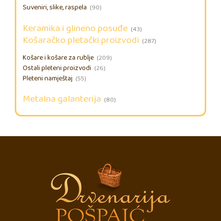
Suveniri, slike, raspela
(90)
Keramika i glineno posuđe
(43)
Košaračko pletački proizvodi
(287)
Košare i košare za rublje
(209)
Ostali pleteni proizvodi
(26)
Pleteni namještaj
(55)
Metalna galanterija
(80)