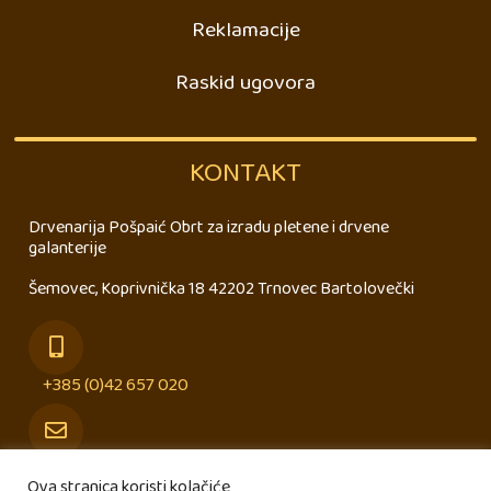
Reklamacije
Raskid ugovora
KONTAKT
Drvenarija Pošpaić Obrt za izradu pletene i drvene
galanterije
Šemovec, Koprivnička 18 42202 Trnovec Bartolovečki
+385 (0)42 657 020
info@drvenarija-pospaic.hr
Ova stranica koristi kolačiće