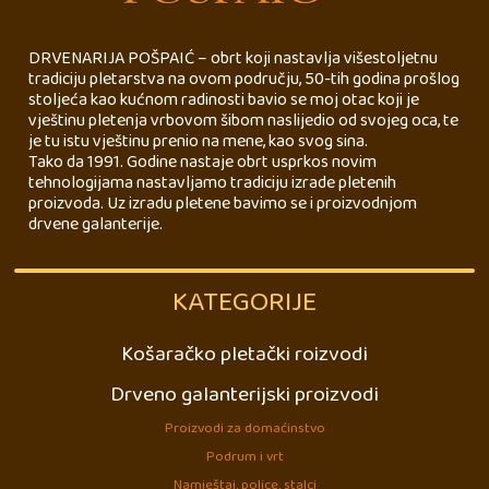
DRVENARIJA POŠPAIĆ – obrt koji nastavlja višestoljetnu
tradiciju pletarstva na ovom području, 50-tih godina prošlog
stoljeća kao kućnom radinosti bavio se moj otac koji je
vještinu pletenja vrbovom šibom naslijedio od svojeg oca, te
je tu istu vještinu prenio na mene, kao svog sina.
Tako da 1991. Godine nastaje obrt usprkos novim
tehnologijama nastavljamo tradiciju izrade pletenih
proizvoda. Uz izradu pletene bavimo se i proizvodnjom
drvene galanterije.
KATEGORIJE
Košaračko pletački roizvodi
Drveno galanterijski proizvodi
Proizvodi za domaćinstvo
Podrum i vrt
Namještaj, police, stalci