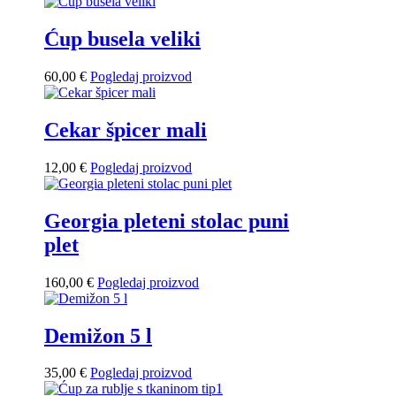
Ćup busela veliki
60,00
€
Pogledaj proizvod
Cekar špicer mali
12,00
€
Pogledaj proizvod
Georgia pleteni stolac puni
plet
160,00
€
Pogledaj proizvod
Demižon 5 l
35,00
€
Pogledaj proizvod