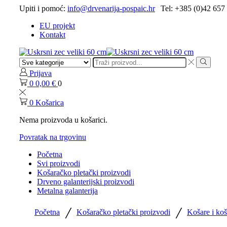
Upiti i pomoć:
info@drvenarija-pospaic.hr
Tel: +385 (0)42 657
EU projekt
Kontakt
Search
input
Search
Prijava
0
0,00
€
0
0
Košarica
Nema proizvoda u košarici.
Povratak na trgovinu
Početna
Svi proizvodi
Košaračko pletački proizvodi
Drveno galanterijski proizvodi
Metalna galanterija
/
/
Početna
Košaračko pletački proizvodi
Košare i koš