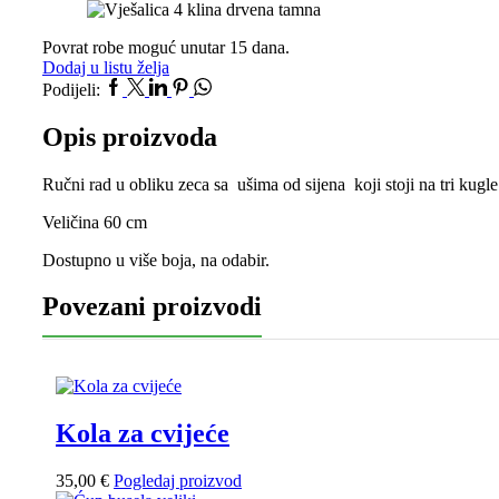
Povrat robe moguć unutar 15 dana.
Dodaj u listu želja
Facebook
Twitter
Linkedin
Pinterest
Whatsapp
Podijeli:
Opis proizvoda
Ručni rad u obliku zeca sa ušima od sijena koji stoji na tri kugle 
Veličina 60 cm
Dostupno u više boja, na odabir.
Povezani proizvodi
Kola za cvijeće
35,00
€
Pogledaj proizvod