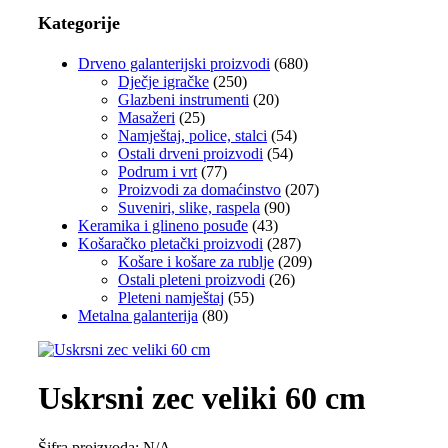
Kategorije
Drveno galanterijski proizvodi
(680)
Dječje igračke
(250)
Glazbeni instrumenti
(20)
Masažeri
(25)
Namještaj, police, stalci
(54)
Ostali drveni proizvodi
(54)
Podrum i vrt
(77)
Proizvodi za domaćinstvo
(207)
Suveniri, slike, raspela
(90)
Keramika i glineno posuđe
(43)
Košaračko pletački proizvodi
(287)
Košare i košare za rublje
(209)
Ostali pleteni proizvodi
(26)
Pleteni namještaj
(55)
Metalna galanterija
(80)
Uskrsni zec veliki 60 cm
Šifra proizvoda:
N/A