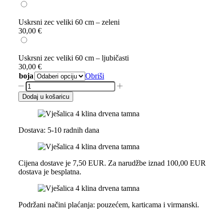
Uskrsni zec veliki 60 cm – zeleni
30,00
€
Uskrsni zec veliki 60 cm – ljubičasti
30,00
€
boja
Obriši
Uskrsni
zec
Dodaj u košaricu
veliki
60
cm
količina
Dostava: 5-10 radnih dana
Cijena dostave je 7,50 EUR. Za narudžbe iznad 100,00 EUR
dostava je besplatna.
Podržani načini plaćanja: pouzećem, karticama i virmanski.