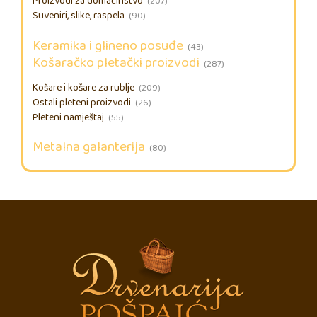
Proizvodi za domaćinstvo
(207)
Suveniri, slike, raspela
(90)
Keramika i glineno posuđe
(43)
Košaračko pletački proizvodi
(287)
Košare i košare za rublje
(209)
Ostali pleteni proizvodi
(26)
Pleteni namještaj
(55)
Metalna galanterija
(80)