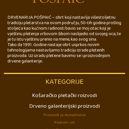
DRVENARIJA POŠPAIĆ – obrt koji nastavlja višestoljetnu
tradiciju pletarstva na ovom području, 50-tih godina prošlog
stoljeća kao kućnom radinosti bavio se moj otac koji je
vještinu pletenja vrbovom šibom naslijedio od svojeg oca, te
je tu istu vještinu prenio na mene, kao svog sina.
Tako da 1991. Godine nastaje obrt usprkos novim
tehnologijama nastavljamo tradiciju izrade pletenih
proizvoda. Uz izradu pletene bavimo se i proizvodnjom
drvene galanterije.
KATEGORIJE
Košaračko pletački roizvodi
Drveno galanterijski proizvodi
Proizvodi za domaćinstvo
Podrum i vrt