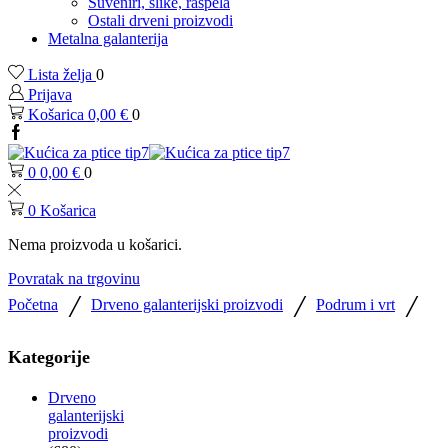
Suveniri, slike, raspela
Ostali drveni proizvodi
Metalna galanterija
Lista želja
0
Prijava
Košarica
0,00
€
0
Facebook
0
0,00
€
0
0
Košarica
Nema proizvoda u košarici.
Povratak na trgovinu
/
/
/
Početna
Drveno galanterijski proizvodi
Podrum i vrt
Kategorije
Drveno
galanterijski
proizvodi