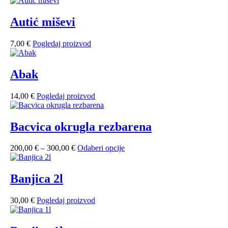
od
ima
230,00 €
više
Autić miševi
do
varijanti.
330,00 €
Opcije
7,00
€
Pogledaj proizvod
se
mogu
odabrati
Abak
na
stranici
proizvoda
14,00
€
Pogledaj proizvod
Bacvica okrugla rezbarena
Raspon
Ovaj
200,00
€
–
300,00
€
Odaberi opcije
cijena:
proizvod
od
ima
200,00 €
više
Banjica 2l
do
varijanti.
300,00 €
Opcije
30,00
€
Pogledaj proizvod
se
mogu
odabrati