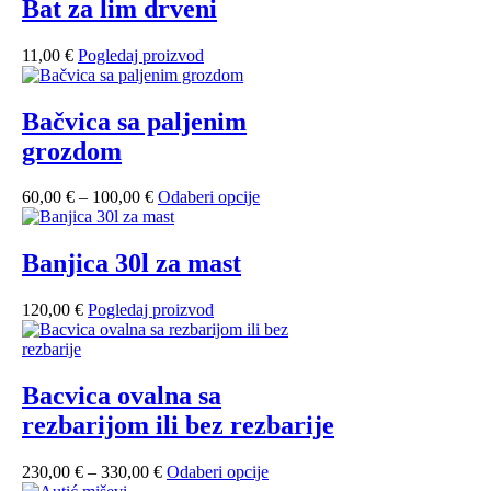
320,00 €
više
Bat za lim drveni
do
varijanti.
600,00 €
Opcije
11,00
€
Pogledaj proizvod
se
mogu
odabrati
Bačvica sa paljenim
na
stranici
grozdom
proizvoda
Raspon
Ovaj
60,00
€
–
100,00
€
Odaberi opcije
cijena:
proizvod
od
ima
60,00 €
više
Banjica 30l za mast
do
varijanti.
100,00 €
Opcije
120,00
€
Pogledaj proizvod
se
mogu
odabrati
na
Bacvica ovalna sa
stranici
proizvoda
rezbarijom ili bez rezbarije
Raspon
Ovaj
230,00
€
–
330,00
€
Odaberi opcije
cijena:
proizvod