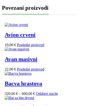
Povezani proizvodi
Avion crveni
10,00
€
Pogledaj proizvod
Avan masivni
22,00
€
Pogledaj proizvod
Bacva hrastova
Raspon
Ovaj
320,00
€
–
600,00
€
Odaberi opcije
cijena:
proizvod
od
ima