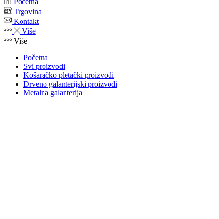
Početna
Trgovina
Kontakt
Više
Više
Početna
Svi proizvodi
Košaračko pletački proizvodi
Drveno galanterijski proizvodi
Metalna galanterija