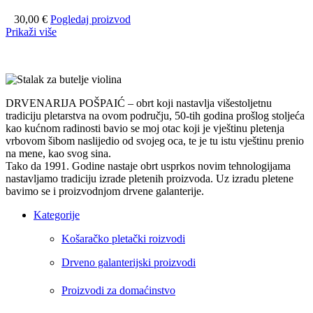
30,00
€
Pogledaj proizvod
Prikaži više
DRVENARIJA POŠPAIĆ – obrt koji nastavlja višestoljetnu
tradiciju pletarstva na ovom području, 50-tih godina prošlog stoljeća
kao kućnom radinosti bavio se moj otac koji je vještinu pletenja
vrbovom šibom naslijedio od svojeg oca, te je tu istu vještinu prenio
na mene, kao svog sina.
Tako da 1991. Godine nastaje obrt usprkos novim tehnologijama
nastavljamo tradiciju izrade pletenih proizvoda. Uz izradu pletene
bavimo se i proizvodnjom drvene galanterije.
Kategorije
Košaračko pletački roizvodi
Drveno galanterijski proizvodi
Proizvodi za domaćinstvo