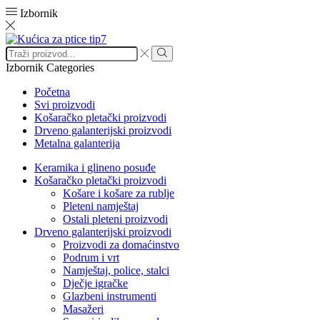
Izbornik
Search
input
Search
Izbornik
Categories
Početna
Svi proizvodi
Košaračko pletački proizvodi
Drveno galanterijski proizvodi
Metalna galanterija
Keramika i glineno posuđe
Košaračko pletački proizvodi
Košare i košare za rublje
Pleteni namještaj
Ostali pleteni proizvodi
Drveno galanterijski proizvodi
Proizvodi za domaćinstvo
Podrum i vrt
Namještaj, police, stalci
Dječje igračke
Glazbeni instrumenti
Masažeri