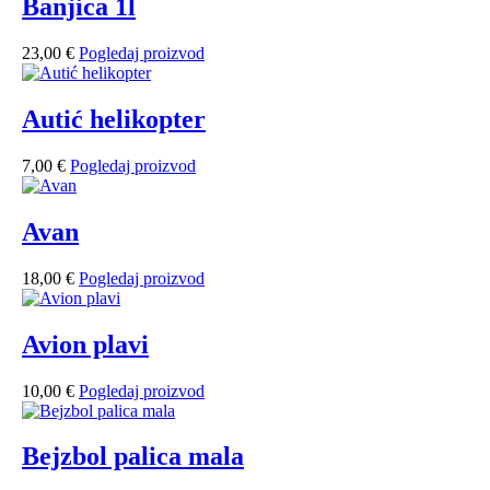
Banjica 1l
na
stranici
proizvoda
23,00
€
Pogledaj proizvod
Autić helikopter
7,00
€
Pogledaj proizvod
Avan
18,00
€
Pogledaj proizvod
Avion plavi
10,00
€
Pogledaj proizvod
Bejzbol palica mala