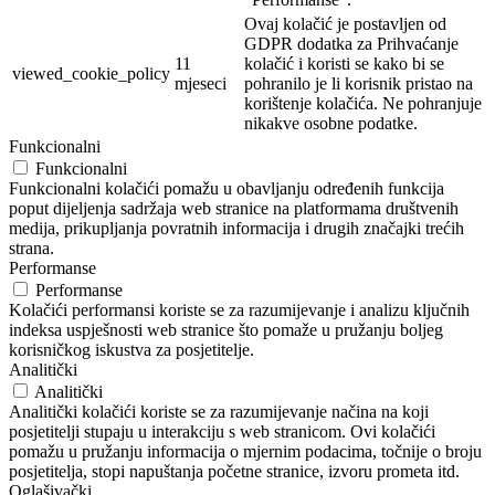
Ovaj kolačić je postavljen od
GDPR dodatka za Prihvaćanje
11
kolačić i koristi se kako bi se
viewed_cookie_policy
mjeseci
pohranilo je li korisnik pristao na
korištenje kolačića. Ne pohranjuje
nikakve osobne podatke.
Funkcionalni
Funkcionalni
Funkcionalni kolačići pomažu u obavljanju određenih funkcija
poput dijeljenja sadržaja web stranice na platformama društvenih
medija, prikupljanja povratnih informacija i drugih značajki trećih
strana.
Performanse
Performanse
Kolačići performansi koriste se za razumijevanje i analizu ključnih
indeksa uspješnosti web stranice što pomaže u pružanju boljeg
korisničkog iskustva za posjetitelje.
Analitički
Analitički
Analitički kolačići koriste se za razumijevanje načina na koji
posjetitelji stupaju u interakciju s web stranicom. Ovi kolačići
pomažu u pružanju informacija o mjernim podacima, točnije o broju
posjetitelja, stopi napuštanja početne stranice, izvoru prometa itd.
Oglašivački