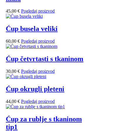
45,00
€
Pogledaj proizvod
Ćup busela veliki
60,00
€
Pogledaj proizvod
Ćup četvrtasti s tkaninom
30,00
€
Pogledaj proizvod
Ćup okrugli pleteni
44,00
€
Pogledaj proizvod
Ćup za rublje s tkaninom
tip1