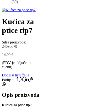
(80)
Kućica za
ptice tip7
Šifra proizvoda:
24080079
14,00
€
(PDV je uključen u
cijenu)
Dodaj u listu želja
Facebook
Twitter
Linkedin
Pinterest
Whatsapp
Podijeli:
Opis proizvoda
Kućica za ptice tip7