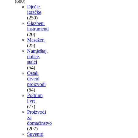
(680)
Dječje
igračke
(250)
Glazbeni
instrumenti
(20)
Masažeri
(25)
Namještaj,
police,
stalci
(54)
Ostali
drveni
proizvodi
(54)
Podrum
i vrt
(77)
Proizvodi
za
domaćinstvo
(207)
Suveniri,