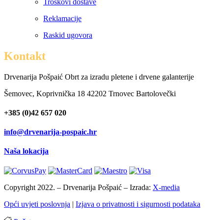
Troškovi dostave
Reklamacije
Raskid ugovora
Kontakt
Drvenarija Pošpaić Obrt za izradu pletene i drvene galanterije
Šemovec, Koprivnička 18 42202 Trnovec Bartolovečki
+385 (0)42 657 020
info@drvenarija-pospaic.hr
Naša lokacija
Copyright 2022. – Drvenarija Pošpaić – Izrada:
X-media
Opći uvjeti poslovnja
|
Izjava o privatnosti i sigurnosti podataka