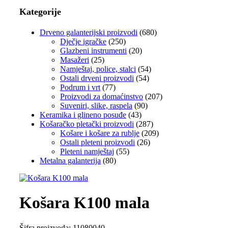
Kategorije
Drveno galanterijski proizvodi
(680)
Dječje igračke
(250)
Glazbeni instrumenti
(20)
Masažeri
(25)
Namještaj, police, stalci
(54)
Ostali drveni proizvodi
(54)
Podrum i vrt
(77)
Proizvodi za domaćinstvo
(207)
Suveniri, slike, raspela
(90)
Keramika i glineno posuđe
(43)
Košaračko pletački proizvodi
(287)
Košare i košare za rublje
(209)
Ostali pleteni proizvodi
(26)
Pleteni namještaj
(55)
Metalna galanterija
(80)
Košara K100 mala
Šifra proizvoda:
11080040