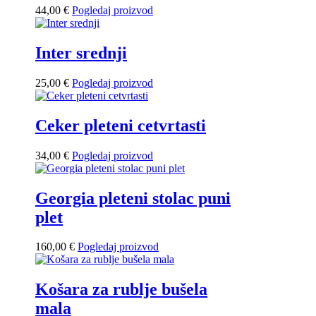
44,00
€
Pogledaj proizvod
Inter srednji
25,00
€
Pogledaj proizvod
Ceker pleteni cetvrtasti
34,00
€
Pogledaj proizvod
Georgia pleteni stolac puni
plet
160,00
€
Pogledaj proizvod
Košara za rublje bušela
mala