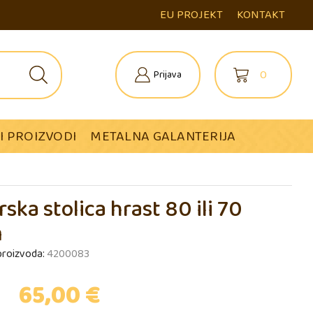
EU PROJEKT
KONTAKT
0
Prijava
I PROIZVODI
METALNA GALANTERIJA
rska stolica hrast 80 ili 70
m
 proizvoda:
4200083
65,00
€