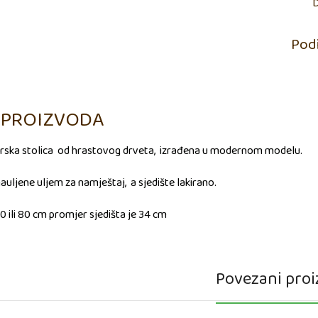
D
Podi
 PROIZVODA
arska stolica od hrastovog drveta, izrađena u modernom modelu.
auljene uljem za namještaj, a sjedište lakirano.
70 ili 80 cm promjer sjedišta je 34 cm
Povezani proi