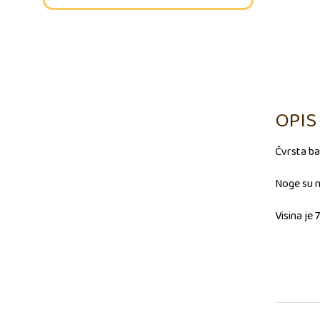
OPIS
Čvrsta b
Noge su n
Visina je 