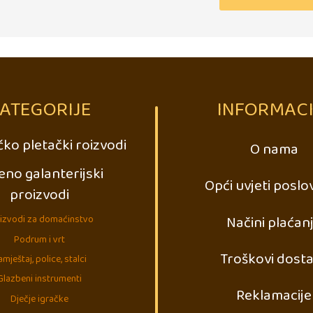
ATEGORIJE
INFORMACI
ko pletački roizvodi
O nama
eno galanterijski
Opći uvjeti poslo
proizvodi
Načini plaćan
izvodi za domaćinstvo
Podrum i vrt
Troškovi dost
mještaj, police, stalci
Glazbeni instrumenti
Reklamacije
Dječje igračke