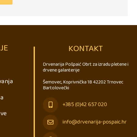
JE
KONTAKT
Drvenarija Pošpaić Obrt za izradu pletene i
drvene galanterije
vanja
Šemovec, Koprivnička 18 42202 Trnovec
Bartolovečki
ja
+385 (0)42 657 020
ave
info@drvenarija-pospaic.hr