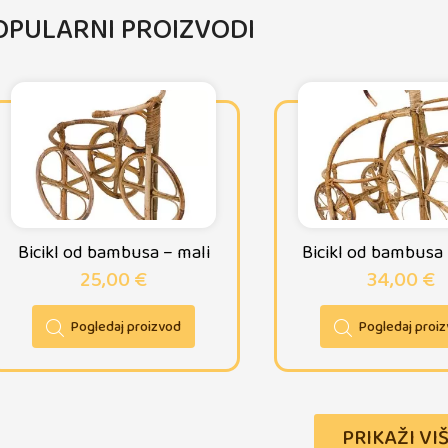
OPULARNI PROIZVODI
Bicikl od bambusa – mali
Bicikl od bambusa –
25,00
€
34,00
€
Pogledaj proizvod
Pogledaj proi
PRIKAŽI VI