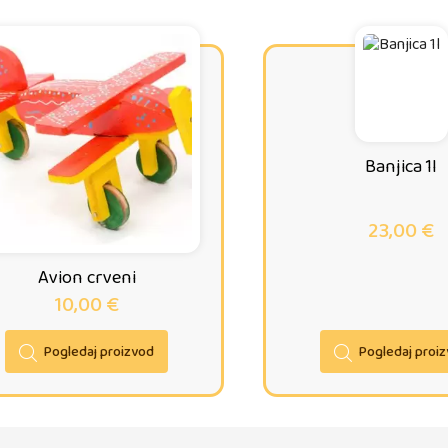
Banjica 1l
23,00
€
Avion crveni
10,00
€
Pogledaj proizvod
Pogledaj proi