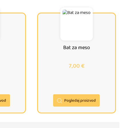
Bat za meso
7,00
€
zvod
Pogledaj proizvod