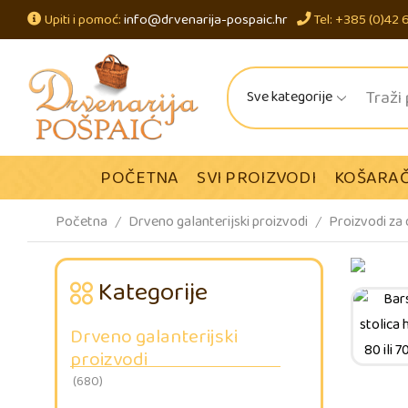
Upiti i pomoć:
info@drvenarija-pospaic.hr
Tel: +385 (0)42 
Sve kategorije
POČETNA
SVI PROIZVODI
KOŠARAČ
Početna
Drveno galanterijski proizvodi
Proizvodi za
/
/
Kategorije
Drveno galanterijski
proizvodi
(680)