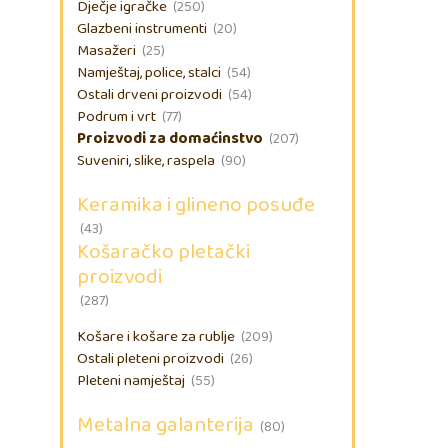
Dječje igračke
(250)
Glazbeni instrumenti
(20)
Masažeri
(25)
Namještaj, police, stalci
(54)
Ostali drveni proizvodi
(54)
Podrum i vrt
(77)
Proizvodi za domaćinstvo
(207)
Suveniri, slike, raspela
(90)
Keramika i glineno posuđe
(43)
Košaračko pletački
proizvodi
(287)
Košare i košare za rublje
(209)
Ostali pleteni proizvodi
(26)
Pleteni namještaj
(55)
Metalna galanterija
(80)