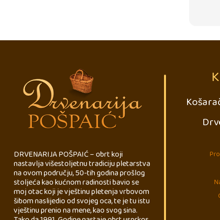
K
Košarač
Drv
DRVENARIJA POŠPAIĆ – obrt koji
Pro
nastavlja višestoljetnu tradiciju pletarstva
na ovom području, 50-tih godina prošlog
stoljeća kao kućnom radinosti bavio se
Na
moj otac koji je vještinu pletenja vrbovom
šibom naslijedio od svojeg oca, te je tu istu
vještinu prenio na mene, kao svog sina.
Tako da 1991. Godine nastaje obrt usprkos