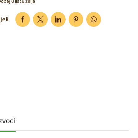
odaj u listu želja
jeli:
zvodi