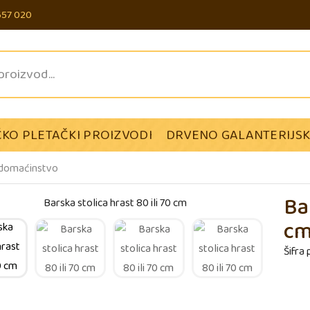
657 020
KO PLETAČKI PROIZVODI
DRVENO GALANTERIJSK
 domaćinstvo
Ba
c
Šifra