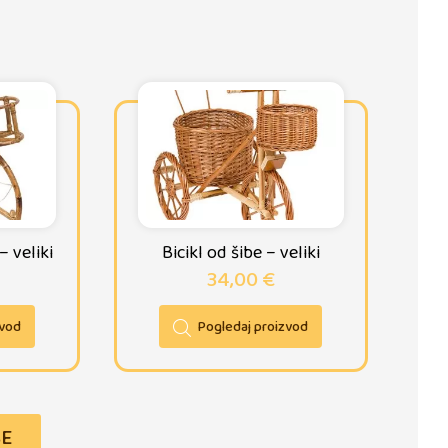
 veliki
Bicikl od šibe – veliki
34,00
€
zvod
Pogledaj proizvod
ŠE