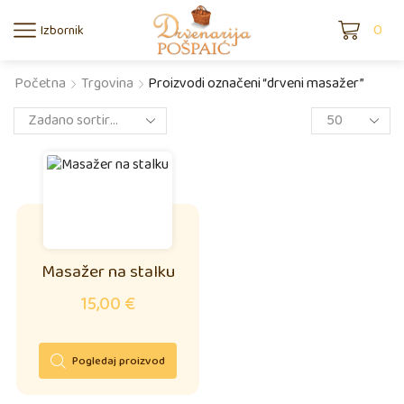
0
Izbornik
Početna
Trgovina
Proizvodi označeni “drveni masažer”
Masažer na stalku
15,00
€
Pogledaj proizvod