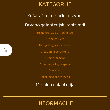
KATEGORIJE
Košaračko pletački roizvodi
Drveno galanterijski proizvodi
Proizvodi za domaćinstvo
Podrum i vrt
Namještaj, police, stalci
Glazbeni instrumenti
Dječje igračke
Suveniri, slike, raspela
Masažeri
Ostali drveni proizvodi
Metalna galanterija
INFORMACIJE