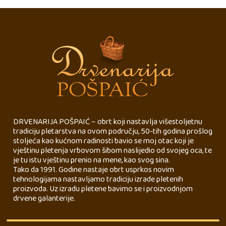
DRVENARIJA POŠPAIĆ – obrt koji nastavlja višestoljetnu
tradiciju pletarstva na ovom području, 50-tih godina prošlog
stoljeća kao kućnom radinosti bavio se moj otac koji je
vještinu pletenja vrbovom šibom naslijedio od svojeg oca, te
je tu istu vještinu prenio na mene, kao svog sina.
Tako da 1991. Godine nastaje obrt usprkos novim
tehnologijama nastavljamo tradiciju izrade pletenih
proizvoda. Uz izradu pletene bavimo se i proizvodnjom
drvene galanterije.