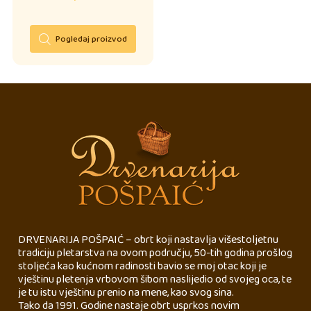
Pogledaj proizvod
DRVENARIJA POŠPAIĆ – obrt koji nastavlja višestoljetnu
tradiciju pletarstva na ovom području, 50-tih godina prošlog
stoljeća kao kućnom radinosti bavio se moj otac koji je
vještinu pletenja vrbovom šibom naslijedio od svojeg oca, te
je tu istu vještinu prenio na mene, kao svog sina.
Tako da 1991. Godine nastaje obrt usprkos novim