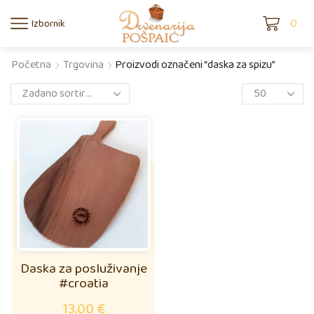
0
Izbornik
Početna
Trgovina
Proizvodi označeni “daska za spizu”
Daska za posluživanje
#croatia
13,00
€