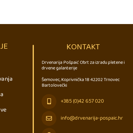
JE
KONTAKT
Drvenarija Pošpaić Obrt za izradu pletene i
drvene galanterije
vanja
Šemovec, Koprivnička 18 42202 Trnovec
Bartolovečki
ja
+385 (0)42 657 020
ave
info@drvenarija-pospaic.hr