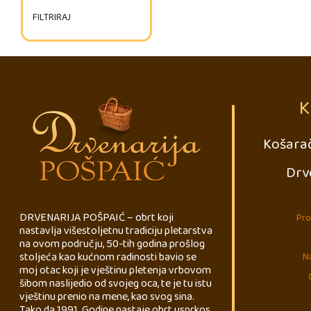
FILTRIRAJ
K
Košarač
Drv
DRVENARIJA POŠPAIĆ – obrt koji
Pro
nastavlja višestoljetnu tradiciju pletarstva
na ovom području, 50-tih godina prošlog
stoljeća kao kućnom radinosti bavio se
Na
moj otac koji je vještinu pletenja vrbovom
šibom naslijedio od svojeg oca, te je tu istu
vještinu prenio na mene, kao svog sina.
Tako da 1991. Godine nastaje obrt usprkos