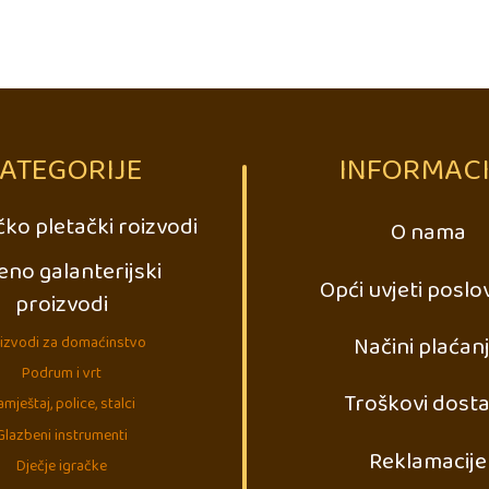
ATEGORIJE
INFORMACI
ko pletački roizvodi
O nama
eno galanterijski
Opći uvjeti poslo
proizvodi
Načini plaćan
izvodi za domaćinstvo
Podrum i vrt
Troškovi dost
mještaj, police, stalci
Glazbeni instrumenti
Reklamacije
Dječje igračke