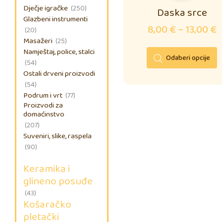
Dječje igračke
(250)
Daska srce
Glazbeni instrumenti
8,00
€
–
13,00
€
(20)
Masažeri
(25)
Namještaj, police, stalci
Odaberi opcije
(54)
Ostali drveni proizvodi
(54)
Podrum i vrt
(77)
Proizvodi za
domaćinstvo
(207)
Suveniri, slike, raspela
(90)
Keramika i
glineno posuđe
(43)
Košaračko
pletački