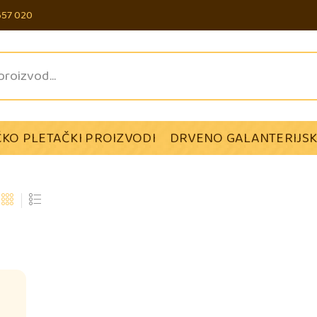
657 020
KO PLETAČKI PROIZVODI
DRVENO GALANTERIJSK