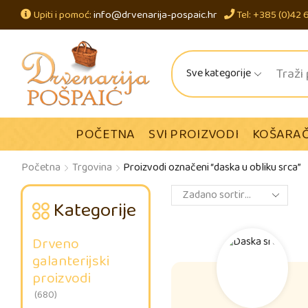
Upiti i pomoć:
info@drvenarija-pospaic.hr
Tel: +385 (0)42 
Sve kategorije
POČETNA
SVI PROIZVODI
KOŠARAČ
Početna
Trgovina
Proizvodi označeni “daska u obliku srca”
Kategorije
Drveno
galanterijski
proizvodi
(680)